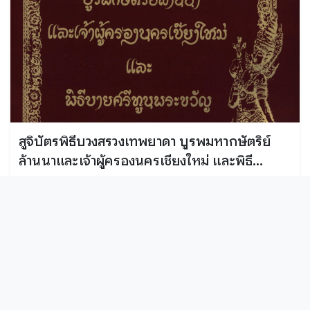
สูจิบัตรพิธีบวงสรวงเทพยาดา บูรพมหากษัตริย์
ล้านนาและเจ้าผู้ครองนครเชียงใหม่ และพิธี
บายศรีทูลพระขวัญ
2539
กวีนิพนธ์
สำนักศิลปะและวัฒนธรรม มหาวิทยาลัยราชภัฏเชียงใ...
หนังสือหายาก
หนังสือ
ล้านนา