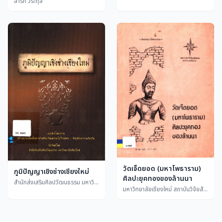
สารภี วีระกุล
วัดเจ็ดยอด (มหาโพธาราม)
ภูมิปัญญาเชิงช่างเชียงใหม่
ศิลปะยุคทองของล้านนา
สำนักส่งเสริมศิลปวัฒนธรรม มหาวิทยาลัยเชียงใหม่
มหาวิทยาลัยเชียงใหม่ สถาบันวิจัยสังคม