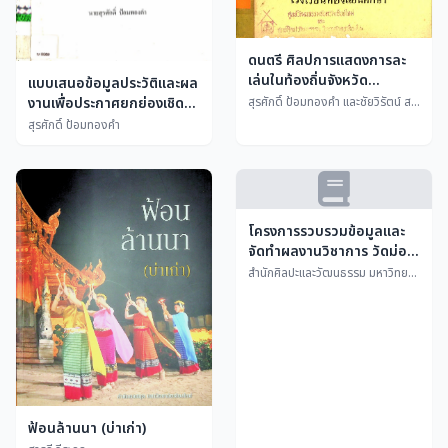
ดนตรี ศิลปการแสดงการละ
เล่นในท้องถิ่นจังหวัด
แบบเสนอข้อมูลประวัติและผล
แม่ฮ่องสอน
งานเพื่อประกาศยกย่องเชิดชู
สุรศักดิ์ ป้อมทองคำ และชัยวิรัตน์ สวัสดิภาพ
เกียรติ เพชรราชภัฏ-เพชรล้าน
สุรศักดิ์ ป้อมทองคำ
นา ของ นายสุรศักดิ์ ป้อม
ทองคำ
โครงการรวบรวมข้อมูลและ
จัดทำผลงานวิชาการ วัดม่อน
จำศีลและบ้านหลุยส์ ที เลียว
สำนักศิลปะและวัฒนธรรม มหาวิทยาลัยราชภัฏลำปาง
โนเวนส์
ฟ้อนล้านนา (บ่าเก่า)