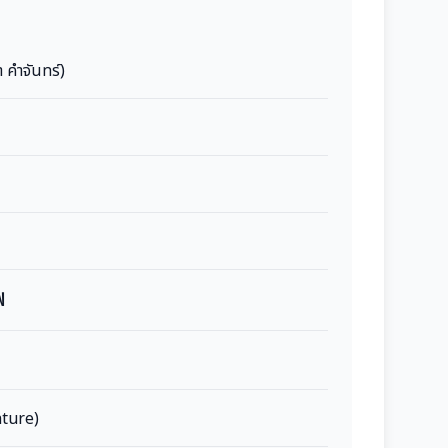
 คำจันทร์)
ฟ
ature)