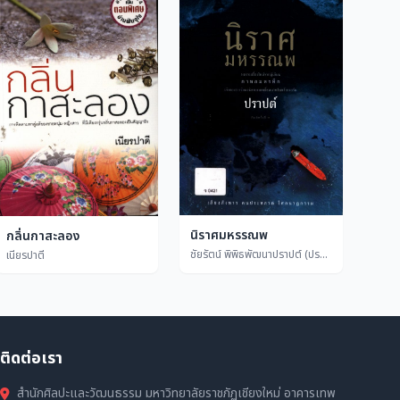
นิราศมหรรณพ
กลิ่นกาสะลอง
ชัยรัตน์ พิพิธพัฒนาปราปต์ (ปราปต์)
เนียรปาตี
ติดต่อเรา
สำนักศิลปะและวัฒนธรรม มหาวิทยาลัยราชภัฏเชียงใหม่ อาคารเทพ