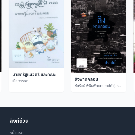
นายกรัฐแมวตรี และคณะ
ลิงพาดกลอน
เปีย วรรณา
ชัยรัตน์ พิพิธพัฒนาปราปต์ (ปราปต์)
ลิงก์ด่วน
หน้าแรก