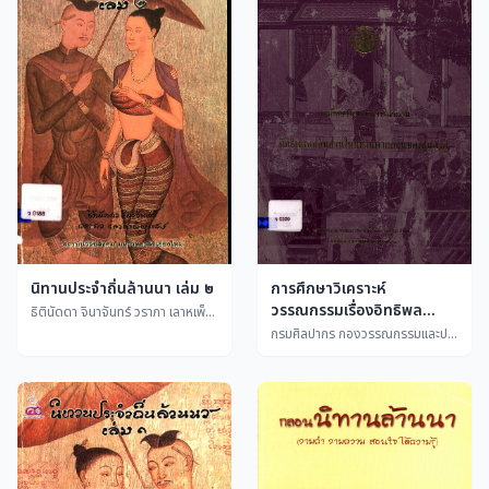
การศึกษาวิเคราะห์
นิทานประจำถิ่นล้านนา เล่ม ๒
วรรณกรรมเรื่องอิทธิพล
ธิตินัดดา จินาจันทร์ วราภา เลาหเพ็ญแสง
กลอนอ่านในนิทานคำกลอน
กรมศิลปากร กองวรรณกรรมและประวัติศาสตร์ - ทิพวัน บุญวีระ
ของสุนทรภู่