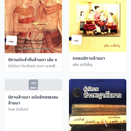
กลอนนิทานล้านนา
นิทานประจำถิ่นล้านนา เล่ม ๑
สุพิน ฤทธิ์เพ็ญ
ธิตินัดดา จินาจันทร์ วราภา เลาหเพ็ญแสง
นิทานล้านนา ฉบับอักษรธรรม
ล้านนา
ดิเรก อินจันทร์