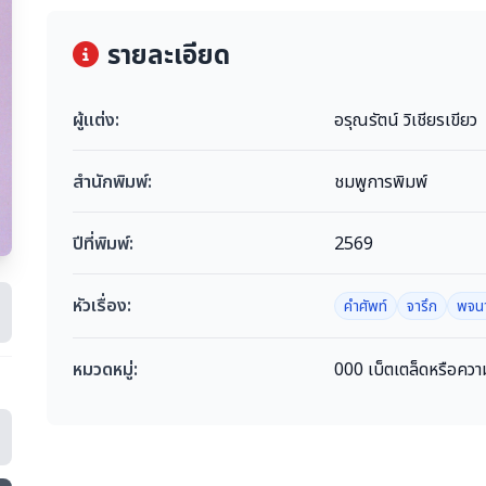
รายละเอียด
ผู้แต่ง:
อรุณรัตน์ วิเชียรเขียว
สำนักพิมพ์:
ชมพูการพิมพ์
ปีที่พิมพ์:
2569
หัวเรื่อง:
คำศัพท์
จารึก
พจน
หมวดหมู่:
000 เบ็ตเตล็ดหรือความ