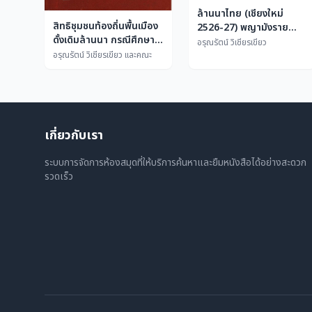
ล้านนาไทย (เชียงใหม่
สิทธิชุมชนท้องถิ่นพื้นเมือง
2526-27) พญามังราย
ดั้งเดิมล้านนา กรณีศึกษา
(เม็งราย)
อรุณรัตน์ วิเชียรเขียว
ชุมชนลัวะ ยวน ลื้อ ปกา
อรุณรัตน์ วิเชียรเขียว และคณะ
เกอญอ (กะเหรี่ยง) ใน
จังหวัดน่าน เชียงราย และ
เชียงใหม่
เกี่ยวกับเรา
ระบบการจัดการห้องสมุดที่ให้บริการค้นหาและยืมหนังสือได้อย่างสะดวก
รวดเร็ว