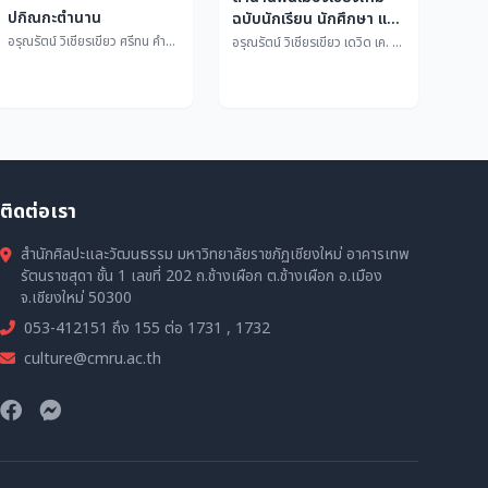
ปกิณกะตำนาน
ฉบับนักเรียน นักศึกษา และ
ประชาชน
อรุณรัตน์ วิเชียรเขียว ศรีทน คำแปง
อรุณรัตน์ วิเชียรเขียว เดวิด เค. วัยอาจ
ติดต่อเรา
สำนักศิลปะและวัฒนธรรม มหาวิทยาลัยราชภัฏเชียงใหม่ อาคารเทพ
รัตนราชสุดา ชั้น 1 เลขที่ 202 ถ.ช้างเผือก ต.ช้างเผือก อ.เมือง
จ.เชียงใหม่ 50300
053-412151 ถึง 155 ต่อ 1731 , 1732
culture@cmru.ac.th