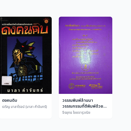
ดงคนดิบ
วรรณพิมพ์ล้านนา
วรรณกรรมที่ตีพิมพ์ด้วย
เจริญ มาลาโรจน์ (มาลา คำจันทร์)
อักษรธรรมล้านนา 60 เล่ม
จีรยุทธ ไชยจารุวณิช