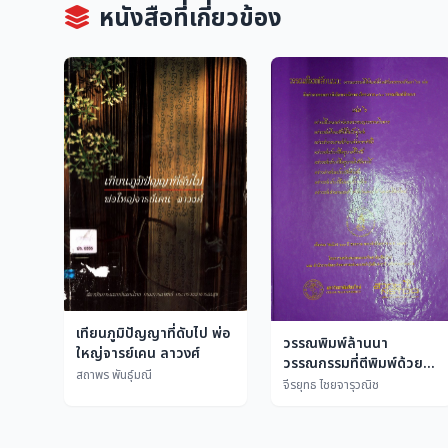
หนังสือที่เกี่ยวข้อง
เทียนภูมิปัญญาที่ดับไป พ่อ
วรรณพิมพ์ล้านนา
ใหญ่จารย์เคน ลาวงศ์
วรรณกรรมที่ตีพิมพ์ด้วย
สถาพร พันธุ์มณี
อักษรธรรมล้านนา 60 เล่ม
จีรยุทธ ไชยจารุวณิช