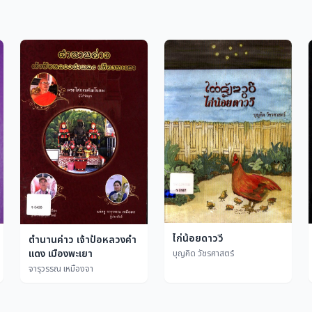
ไก่น้อยดาววี
ตำนานค่าว เจ้าป้อหลวงคำ
แดง เมืองพะเยา
บุญคิด วัชรศาสตร์
จารุวรรณ เหมืองจา