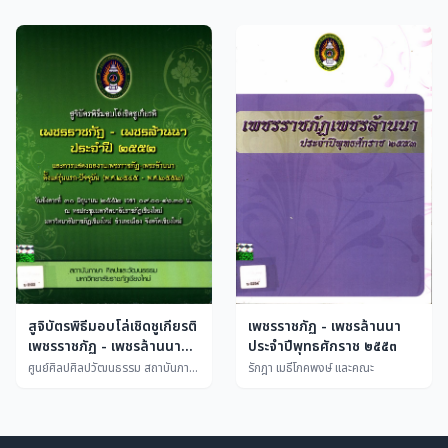
เพชรราชภัฏ - เพชรล้านนา
สูจิบัตรพิธีมอบโล่เชิดชูเกียรติ
ประจำปีพุทธศักราช ๒๕๕๓
เพชรราชภัฏ - เพชรล้านนา
ประจำปีพุทธศักราช ๒๕๕๒
รักฎา เมธีโภคพงษ์ และคณะ
ศูนย์ศิลปศิลปวัฒนธรรม สถาบันภาษา ศิลปะและวัฒนธรรม มหาวิทยาลัยราชภัฏเชียงใหม่