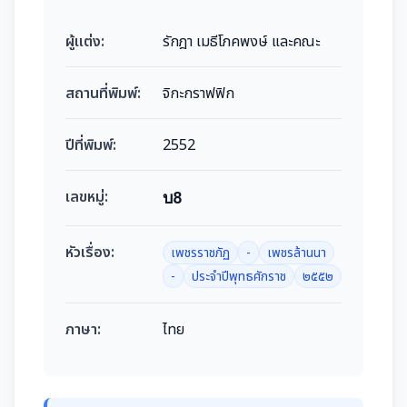
ผู้แต่ง:
รักฎา เมธีโภคพงษ์ และคณะ
สถานที่พิมพ์:
จิกะกราฟฟิก
ปีที่พิมพ์:
2552
เลขหมู่:
บ8
หัวเรื่อง:
เพชรราชภัฏ
-
เพชรล้านนา
-
ประจำปีพุทธศักราช
๒๕๕๒
ภาษา:
ไทย