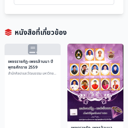
หนังสือที่เกี่ยวข้อง
เพชรราชภัฏ-เพชรล้านนา ปี
พุทธศักราช 2559
สำนักศิลปะและวัฒนธรรม มหาวิทยาลัยราชภัฏเชียงใหม่
เพชรราชภัฏ-เพชรล้านนา