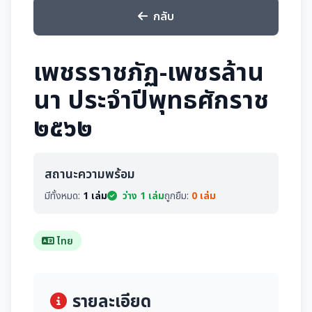
กลับ
เพชรราชภัฏ-เพชรล้าน
นา ประจำปีพุทธศักราช
๒๕๖๒
สถานะความพร้อม
มีทั้งหมด:
1 เล่ม
ว่าง 1 เล่ม
ถูกยืม:
0 เล่ม
ไทย
รายละเอียด