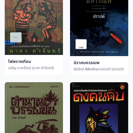
ไฟพรางเทียน
นิราศมหรรณพ
เจริญ มาลาโรจน์ (มาลา คำจันทร์)
ชัยรัตน์ พิพิธพัฒนาปราปต์ (ปราปต์)