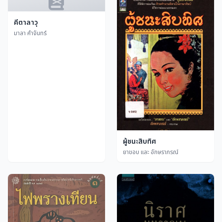
คีตาลาวุ
มาลา คำจันทร์
ผู้ชนะสิบทิศ
ยาขอบ และ อักษราภรณ์