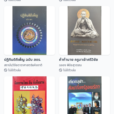
ชื่อบ้านนามเมือง จังหวัดเชียงใหม่
สัพพะตำราดาราศาสตร์กลุ่ม
มาจากไหน?
ชาติพันธุ์ไท (ปริวรรตจากคัมภีร์ใบ
ลานและพับสา)
สุจิตต์ วงษ์เทศ
ดิเรก อินจันทร์
ปฏิทินดิถีเพ็ญ ฉบับ สดร.
คำทำนาย ครูบาเจ้าศรีวิชัย
สถาบันวิจัยดาราศาสตร์แห่งชาติ
ฉลอง พินิจสุวรรณ
ไม่มีตัวเล่ม
ไม่มีตัวเล่ม
ปฏิทินดิถีเพ็ญ ฉบับ สดร.
คำทำนาย ครูบาเจ้าศรีวิชัย
สถาบันวิจัยดาราศาสตร...
ฉลอง พินิจสุวรรณ