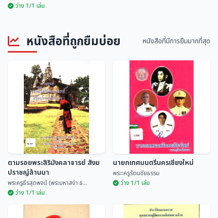
ว่าง 1/1 เล่ม
มหากาพย์ชนชาติไท "เต้าตามไต
หนังสือที่ถูกยืมบ่อย
เต้าทางไท" เล่ม 2
ของดีที่บ้านเรือน
หนังสือที่มีการยืมมากที่สุด
ชลธิรา สัตยาวัฒนา ,...
จีรพร ศรีวัฒนานุกูล
ตามรอยพระสิริมังคลาจารย์ สังฆ
นายกเทศมนตรีนครเชียงใหม่
ปราชญ์ล้านนา
พระะครูรัตนชัยธรรม
พระครูธีรสุตพจน์ (พระมหาสง่า ธ...
ว่าง 1/1 เล่ม
ว่าง 1/1 เล่ม
ตามรอยพระสิริมังคลาจารย์ สังฆ