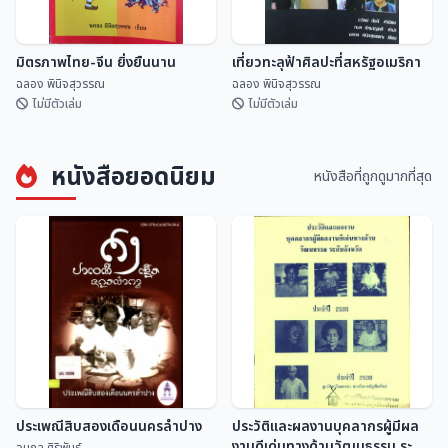
มิตรภาพไทย-จีน ยิ่งยืนนาน
เที่ยวทะลุฟ้าศิลปะที่สหรัฐอเมริกา
ฉลอง พินิจสุวรรณ
ฉลอง พินิจสุวรรณ
ไม่มีตัวเล่ม
ไม่มีตัวเล่ม
หนังสือยอดนิยม
หนังสือที่ถูกดูมากที่สุด
มิตรภาพไทย-จีน ยิ่งยืนนาน
เที่ยวทะลุฟ้าศิลปะที่สหรัฐอเมริกา
ฉลอง พินิจสุวรรณ
ฉลอง พินิจสุวรรณ
ประเพณีสิบสองเดือนนครลำปาง
ประวัติและผลงานบุคลากรผู้มีผล
งานดีเด่นทางด้านวัฒนธรรม ระดับ
อนุกูล ศิริพันธุ์