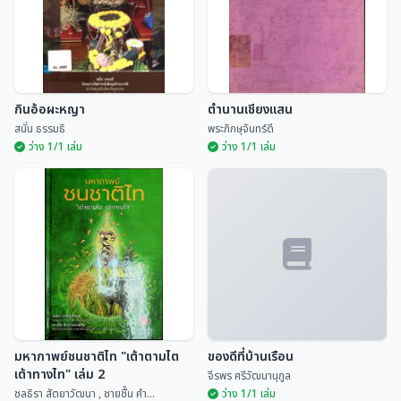
กินอ้อผะหญา
ตำนานเชียงแสน
สนั่น ธรรมธิ
พระภิกษุจันทร์ดี
ว่าง 1/1 เล่ม
ว่าง 1/1 เล่ม
กินอ้อผะหญา
ตำนานเชียงแสน
สนั่น ธรรมธิ
พระภิกษุจันทร์ดี
มหากาพย์ชนชาติไท "เต้าตามไต
ของดีที่บ้านเรือน
เต้าทางไท" เล่ม 2
จีรพร ศรีวัฒนานุกูล
ชลธิรา สัตยาวัฒนา , ชายชื้น คำ...
ว่าง 1/1 เล่ม