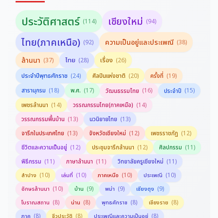
ประวัติศาสตร์
เชียงใหม่
(114)
(94)
ไทย(ภาคเหนือ)
ความเป็นอยู่และประเพณี
(92)
(38)
ล้านนา
ไทย
เรื่อง
(37)
(28)
(26)
ประจำปีพุทธศักราช
(24)
ศิลปินแห่งชาติ
(20)
ครั้งที่
(19)
สารานุกรม
(18)
พ.ศ.
(17)
(16)
(15)
วัฒนธรรมไทย
ประจำปี
(14)
(14)
เพชรล้านนา
วรรณกรรมไทย(ภาคเหนือ)
(13)
(13)
วรรณกรรมพื้นบ้าน
นวนิยายไทย
(13)
(12)
(12)
จารึกในประเทศไทย
จังหวัดเชียงใหม่
เพชรราชภัฏ
(12)
(12)
(11)
ชีวิตและความเป็นอยู่
ประชุมจารึกล้านนา
ศิลปกรรม
(11)
(11)
(11)
พิธีกรรม
ภาษาล้านนา
วิทยาลัยครูเชียงใหม่
(10)
(10)
(10)
(10)
ลำปาง
เล่มที่
ภาคเหนือ
ประเพณี
(10)
(9)
(9)
(9)
อักษรล้านนา
บ้าน
พม่า
เชียงตุง
(8)
(8)
(8)
(8)
โบราณสถาน
น่าน
พุทธศักราช
เชียงราย
(8)
(8)
(8)
ภาค
ชีวประวัติ
ประเพณีและความเป็นอยู่