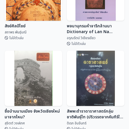
สังข์ศิลป์ไชย์
พจนานุกรมคำจารึกล้านนา
Dictionary of Lan Na
สถาพร พันธุ์มณี
Inscriptional Vocabulary
ไม่มีตัวเล่ม
อรุณรัตน์ วิเชียรเขียว
ไม่มีตัวเล่ม
พจนานุกรมคำจารึกล้านนา
สังข์ศิลป์ไชย์
Dictionary of Lan Na
Inscriptional Vocabulary
สถาพร พันธุ์มณี
อรุณรัตน์ วิเชียรเขี...
ชื่อบ้านนามเมือง จังหวัดเชียงใหม่
สัพพะตำราดาราศาสตร์กลุ่ม
มาจากไหน?
ชาติพันธุ์ไท (ปริวรรตจากคัมภีร์ใบ
ลานและพับสา)
สุจิตต์ วงษ์เทศ
ดิเรก อินจันทร์
ไม่มีตัวเล่ม
ไม่มีตัวเล่ม