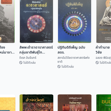
มือง
สัพพะตำราดาราศาสตร์
ปฏิทินดิถีเพ็ญ ฉบับ
คำทำนาย ค
ใหม่มาจาก
กลุ่มชาติพันธุ์ไท
สดร.
วิชัย
(ปริวรรตจากคัมภีร์ใบ
ดิเรก อินจันทร์
สถาบันวิจัยดาราศาสตร์แห่ง
ฉลอง พินิจส
ชาติ
ลานและพับสา)
ไม่มีตัวเล่ม
ไม่มีตัวเล่
ไม่มีตัวเล่ม
ปฏิทินดิถีเพ็ญ ฉบับ
มือง
สัพพะตำรา
สดร.
คำทำนาย 
ใหม่มา
ดาราศาสตร์กลุ่ม
วิชัย
สถาบันวิจัยดารา
ชาติพันธุ์ไท (ปริวรรต
เทศ
ดิเรก อินจันทร์
ศาสตร...
ฉลอง พิน
จากคัมภีร์ใบลานและ
พับสา)