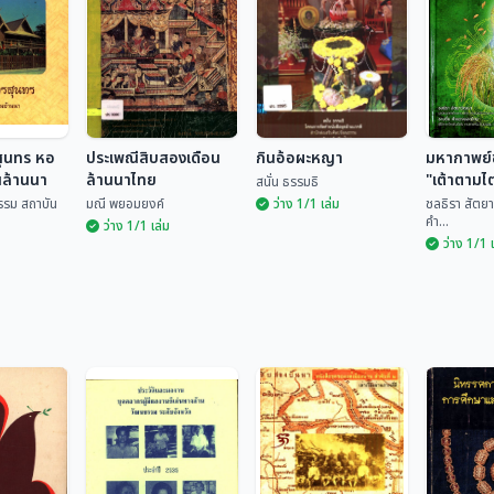
สุนทร หอ
ประเพณีสิบสองเดือน
กินอ้อผะหญา
มหากาพย์
นล้านนา
ล้านนาไทย
"เต้าตามไ
สนั่น ธรรมธิ
เล่ม 2
รรม สถาบัน
มณี พยอมยงค์
ว่าง 1/1 เล่ม
ชลธิรา สัตยา
คำ...
ว่าง 1/1 เล่ม
ว่าง 1/1 
รสุนทร หอ
านล้านนา
ประเพณีสิบสองเดือน
มหากาพย
ล้านนาไทย
กินอ้อผะหญา
"เต้าตาม
ฒนธรรม
ไท" เล่ม 
มณี พยอมยงค์
สนั่น ธรรมธิ
ชลธิรา สั