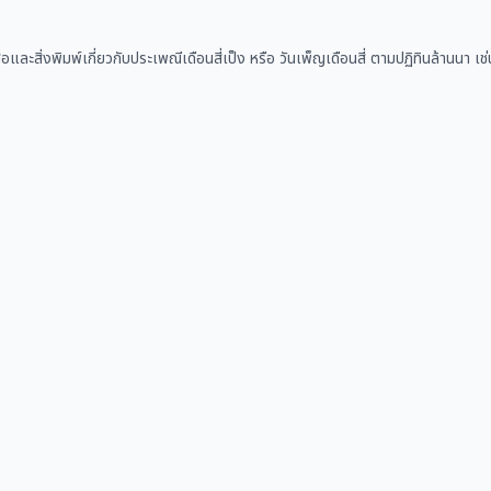
ือและสิ่งพิมพ์เกี่ยวกับประเพณีเดือนสี่เป็ง หรือ วันเพ็ญเดือนสี่ ตามปฏิทินล้านน