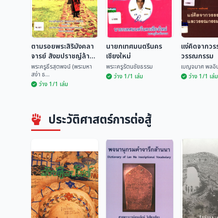
ตามรอยพระสิริมังคลา
นายกเทศมนตรีนคร
แง่คิดจากว
จารย์ สังฆปราชญ์ล้าน
เชียงใหม่
วรรณกรรม
นา
พระครูธีรสุตพจน์ (พระมหา
พระะครูรัตนชัยธรรม
เบญจมาศ พลอิน
สง่า ธ...
ว่าง 1/1 เล่ม
ว่าง 1/1 เล่ม
ว่าง 1/1 เล่ม
ตามรอยพระสิริมัง
คลาจารย์ สังฆ
นายกเทศมนตรีนคร
แง่คิดจาก
ปราชญ์ล้านนา
เชียงใหม่
และวรรณก
พระครูธีรสุตพจน์
ประวัติศาสตร์การต่อสู้
(พร...
พระะครูรัตนชัยธรรม
เบญจมาศ พล