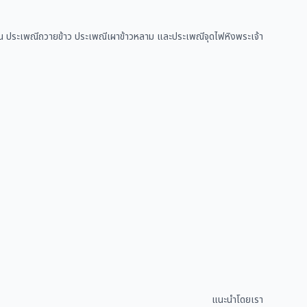
า เช่น ประเพณีถวายข้าว ประเพณีเผาข้าวหลาม และประเพณีจุดไฟหิงพระเจ้า
แนะนำโดยเรา