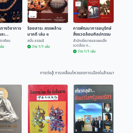
รทางวิชาการ
ร้อยสาระ สรรพล้าน
การพัฒนาการอนุรักษ์
และ
นาคดี เล่ม ๓
สิ่งแวดล้อมศิลปกรรม
ม ๒๗
ตะเคียน
สนั่น ธรรมธิ
สำนักนโยบายและแผนสิ่ง
แวดล้อม ก...
เล่ม
ว่าง 1/1 เล่ม
ว่าง 1/1 เล่ม
การพัฒนาการ
ารทาง
ร้อยสาระ สรรพล้าน
อนุรักษ์สิ่งแวดล้อม
การศึกษาและ
นาคดี เล่ม ๓
ศิลปกรรม
สำนักนโยบายและแผน
รม ๒๗
การต่อสู้ การเคลื่อนไหวของการเมืองในล้านนา
ก่นตะเคียน
สนั่น ธรรมธิ
สิ่...