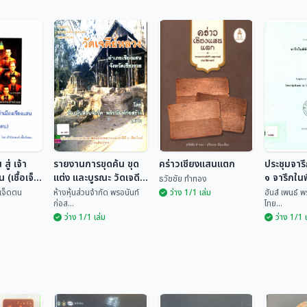
สู่ เจ้า
รายงานการขุดค้น ขุด
คร่าวเชียงแสนแตก
ประชุมจารึ
 (เชื้อเจ็ด
แต่ง และบูรณะ วัดเจดีย์
๑ จารึกในพ
ธวัชชัย ทำทอง
หลวง อำเภอเชียงแสน
เชียงแสน
้อเจ็ดตน
ห้างหุ้นส่วนจำกัด พรอนันท์
ว่าง 1/1 เล่ม
ฮันส์ เพนธ์ 
ก่อส...
ไทย...
จังหวัดเชียงราย
ว่าง 1/1 เล่ม
ว่าง 1/1 
ประชุมจา
 สู่ เจ้า
รายงานการขุดค้น
เล่ม ๑ จา
น (เชื้อ
ขุดแต่ง และบูรณะ วัด
คร่าวเชียงแสนแตก
ภัณฑ์ฯ เ
ฮันส์ เพ
เจดีย์หลวง อำเภอ
ชื้อเจ...
ห้างหุ้นส่วนจำกัด พร...
ธวัชชัย ทำทอง
เพ็ญ...
เชียงแสน จังหวัด
เชียงราย