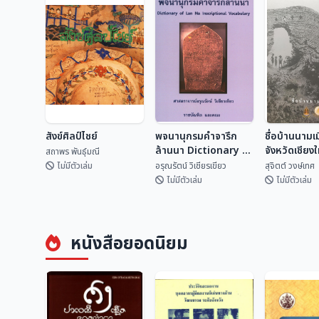
สังข์ศิลป์ไชย์
พจนานุกรมคำจารึก
ชื่อบ้านนามเ
ล้านนา Dictionary of
จังหวัดเชียง
สถาพร พันธุ์มณี
Lan Na
ไหน?
ไม่มีตัวเล่ม
อรุณรัตน์ วิเชียรเขียว
สุจิตต์ วงษ์เทศ
Inscriptional
ไม่มีตัวเล่ม
ไม่มีตัวเล่ม
Vocabulary
พจนานุกรมคำจารึก
ชื่อบ้านนามเ
สังข์ศิลป์ไชย์
ล้านนา Dictionary
จังหวัดเชียง
หนังสือยอดนิยม
of Lan Na
จากไหน?
สถาพร พันธุ์มณี
อรุณรัตน์ วิเชียรเขี...
สุจิตต์ วงษ์
Inscriptional
Vocabulary