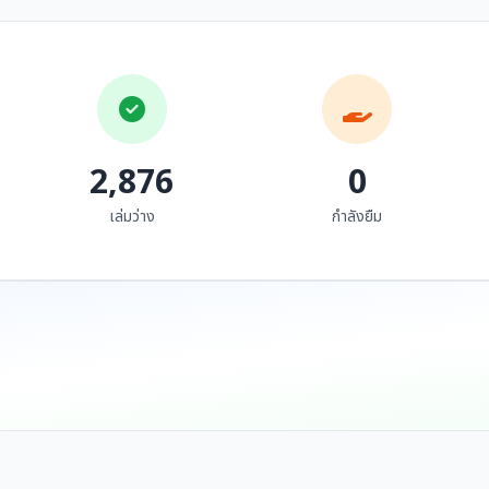
เอกสารประกอบการ
แบบเสนอข้อมูลประวัติ
พิจารณาการคัดเลือก
และผลงานเพื่อประกาศ
ภูมิปัญญาท้องถิ่นพื้นบ้าน
ยกย่องเชิดชูเกียรติ เพชร
หฤทัย พลารักษ์
นายประเสริฐ์ ประดิษฐ์
เพื่อประกาศยกย่องเชิดชู
ราชภัฏ-เพชรล้านนา
เกียรติเป็นเพชรราชภัฏ-
สาขาผู้ทำคุณประโยชน์
เพชรล้านนา ของนางแสง
ทางวัฒนธรรม
เดือน เปี้ยตั๋น อำเภอ
ดอยเต่า จังหวัดเชียงใหม่
2,876
0
เล่มว่าง
กำลังยืม