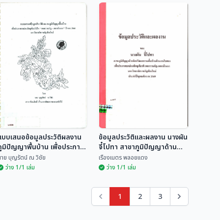
เพชรราชภัฏ-เพชรล้านนา
ประวัติและผลงานเพชร
ปีพุทธศักราช 2559
ราชภัฏ-เพชรล้านนา
ประจำปีพุทธศักราช ๒๕๔๘
สำนักศิลปะและวัฒนธรรม มหา
สถาบันภาษา ศิลปะและ
วิทยา...
วัฒนธรรม มห...
แบบเสนอข้อมูลประวัติผลงาน
ข้อมูลประวัติและผลงาน นางผัน
ภูมิปัญญาพื้นบ้าน เพื่อประกาศ
จี๋โปทา สาขาภูมิปัญญาด้าน
ยกย่องเชิดชูเกียรติเป็น เพชร
ศิลปวัฒนธรรมพื้นบ้านด้านงาน
าย บุญรัตน์ ณ วิชัย
เรืองเนตร พลอยแดง
ราชภัฏ-เพชรล้านนา ปี พ.ศ.
ใบตอง เพื่อประกาศยกย่อง
ว่าง 1/1 เล่ม
ว่าง 1/1 เล่ม
2548 มหาวิทยาลััยราชภัฏ
เชิดชูเกียรติ "เพชรราชภัฏ -
เชียงใหม่
เพชรล้านนา"
1
2
3