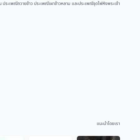
า เช่น ประเพณีถวายข้าว ประเพณีเผาข้าวหลาม และประเพณีจุดไฟหิงพระเจ้า
แนะนำโดยเรา