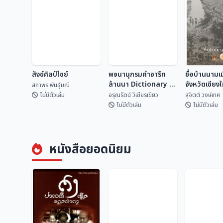
สังข์ศิลป์ไชย์
พจนานุกรมคำจารึก
ชื่อบ้านนามเ
ล้านนา Dictionary of
จังหวัดเชียง
สถาพร พันธุ์มณี
Lan Na
ไหน?
ไม่มีตัวเล่ม
อรุณรัตน์ วิเชียรเขียว
สุจิตต์ วงษ์เทศ
Inscriptional
ไม่มีตัวเล่ม
ไม่มีตัวเล่ม
Vocabulary
พจนานุกรมคำจารึก
ชื่อบ้านนามเ
สังข์ศิลป์ไชย์
ล้านนา Dictionary
จังหวัดเชียง
หนังสือยอดนิยม
of Lan Na
จากไหน?
สถาพร พันธุ์มณี
อรุณรัตน์ วิเชียรเขี...
สุจิตต์ วงษ์
Inscriptional
Vocabulary