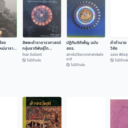
มือง
สัพพะตำราดาราศาสตร์
ปฏิทินดิถีเพ็ญ ฉบับ
คำทำนาย ค
ใหม่มาจาก
กลุ่มชาติพันธุ์ไท
สดร.
วิชัย
(ปริวรรตจากคัมภีร์ใบ
ดิเรก อินจันทร์
สถาบันวิจัยดาราศาสตร์แห่ง
ฉลอง พินิจส
ชาติ
ลานและพับสา)
ไม่มีตัวเล่ม
ไม่มีตัวเล่
ไม่มีตัวเล่ม
ปฏิทินดิถีเพ็ญ ฉบับ
มือง
สัพพะตำรา
สดร.
คำทำนาย 
ใหม่มา
ดาราศาสตร์กลุ่ม
วิชัย
สถาบันวิจัยดารา
ชาติพันธุ์ไท (ปริวรรต
เทศ
ดิเรก อินจันทร์
ศาสตร...
ฉลอง พิน
จากคัมภีร์ใบลานและ
พับสา)