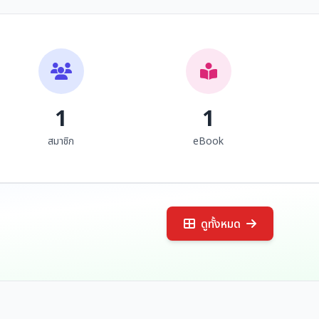
แบบเสนอข้อมูลประวัติผล
ข้อมูลประวัติและผลงาน
งานภูมิปัญญาพื้นบ้าน
นางผัน จี๋โปทา สาขา
เพื่อประกาศยกย่องเชิดชู
ภูมิปัญญาด้านศิลป
นาย บุญรัตน์ ณ วิชัย
เรืองเนตร พลอยแดง
เกียรติเป็น เพชรราชภัฏ-
วัฒนธรรมพื้นบ้านด้าน
เพชรล้านนา ปี พ.ศ. 2548
งานใบตอง เพื่อประกาศ
มหาวิทยาลััยราชภัฏ
ยกย่องเชิดชูเกียรติ "เพชร
เชียงใหม่
ราชภัฏ - เพชรล้านนา"
1
1
สมาชิก
eBook
ดูทั้งหมด