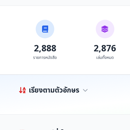
ข้อมูลประวัติและผลงาน
แบบเสนอข้อมูลประวัติ
เพื่อประกาศยกย่องเชิดชู
และผลงานเพื่อประกาศ
เกียรติ "เพชรราชภัฏ -
ยกย่องเชิดชูเกียรติ เพชร
ธนทับ คำกลาง
สุรศักดิ์ ป้อมทองคำ
เพชรล้านนา" ครั้งที่ ๘
ราชภัฏ-เพชรล้านนา ของ
ประจำปีพุทธศักราช ๒๕๕๓
นายสุรศักดิ์ ป้อมทองคำ
นายทองดี กิตติพันธ์
2,888
2,876
รายการหนังสือ
เล่มทั้งหมด
เรียงตามตัวอักษร