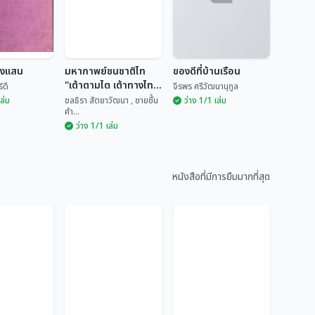
ยงแสน
มหากาพย์ชนชาติไท
ของดีที่บ้านเรือน
"เต้าตามไต เต้าทางไท"
์ดี
จีรพร ศรีวัฒนานุกูล
เล่ม 2
เล่ม
ชลธิรา สัตยาวัฒนา , ชายชื้น
ว่าง 1/1 เล่ม
คำ...
ว่าง 1/1 เล่ม
มหากาพย์ชนชาติไท
ียงแสน
"เต้าตามไต เต้าทาง
ของดีที่บ้านเรือน
ไท" เล่ม 2
หนังสือที่มีการยืมมากที่สุด
ันทร์ดี
ชลธิรา สัตยาวัฒนา ,...
จีรพร ศรีวัฒนานุกูล