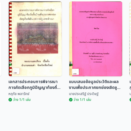
สูจิบัตรพิธีมอบโล่เชิดชู
เพชรราชภัฏ-เพชรล้านนา
เกียรติ เพชรราชภัฏ-เพชร
ปีพุทธศักราช 2560
ล้านนา ปีพุทธศักราช
สำนักศิลปะและวัฒนธรรม มหา
สำนักศิลปะและวัฒนธรรม มหา
วิทยา...
วิทยา...
2552
เอกสารประกอบการพิจารณา
แบบเสนอข้อมูลประวัติและผล
การคัดเลือกภูมิปัญญาท้องถิ่น
งานเพื่อประกาศยกย่องเชิดชู
พื้นบ้านเพื่อประกาศยกย่อง
เกียรติ เพชรราชภัฏ-เพชรล้าน
หฤทัย พลารักษ์
นายประเสริฐ์ ประดิษฐ์
น
เชิดชูเกียรติเป็นเพชรราชภัฏ-
นา สาขาผู้ทำคุณประโยชน์ทาง
ว่าง 1/1 เล่ม
ว่าง 1/1 เล่ม
เพชรล้านนา ของนางแสงเดือน
วัฒนธรรม
เปี้ยตั๋น อำเภอดอยเต่า จังหวัด
เชียงใหม่