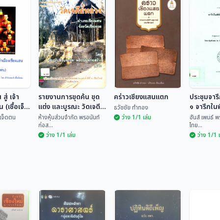
สู่ เจ้า
รายงานการขุดค้น ขุด
คร่าวเชียงแสนแตก
ประชุมจารึ
 (เชื้อเจ็ด
แต่ง และบูรณะ วัดเจดีย์
๑ จารึกในพ
ธวัชชัย ทำทอง
หลวง อำเภอเชียงแสน
เชียงแสน
้อเจ็ดตน
ห้างหุ้นส่วนจำกัด พรอนันท์
ว่าง 1/1 เล่ม
ฮันส์ เพนธ์ 
ก่อส...
ไทย...
จังหวัดเชียงราย
ว่าง 1/1 เล่ม
ว่าง 1/1 
ประชุมจา
 สู่ เจ้า
รายงานการขุดค้น
เล่ม ๑ จา
น (เชื้อ
ขุดแต่ง และบูรณะ วัด
คร่าวเชียงแสนแตก
ภัณฑ์ฯ เ
ฮันส์ เพ
เจดีย์หลวง อำเภอ
ชื้อเจ...
ห้างหุ้นส่วนจำกัด พร...
ธวัชชัย ทำทอง
เพ็ญ...
เชียงแสน จังหวัด
เชียงราย