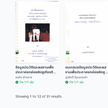
หนังสือชุดเยือนถิ่นเพชร
เพชรราชภัฏ-เพชรล้านนา
ราชภัฏ - เพชรล้านนา เล่ม
ปีพุทธศักราช 2563
2
ปนัดดา โตคำนุช
ปนัดดา โตคำนุช และคณะ
ข้อมูลประวัติและผลงานเพื่อ
แบบเสนอข้อมูลประวัติและผล
ประกาศยกย่องเชิดชูเกียรติ
งานเพื่อประกาศยกย่องเชิดชู
"เพชรราชภัฏ - เพชรล้านนา"
เกียรติ เพชรราชภัฏ-เพชรล้าน
ธนทับ คำกลาง
สุรศักดิ์ ป้อมทองคำ
ครั้งที่ ๘ ประจำปีพุทธศักราช
นา ของ นายสุรศักดิ์ ป้อม
ว่าง 1/1 เล่ม
ว่าง 1/1 เล่ม
๒๕๕๓ นายทองดี กิตติพันธ์
ทองคำ
Showing
1
to
12
of
31
results