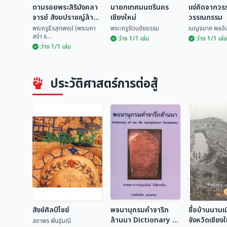
ตามรอยพระสิริมังคลา
นายกเทศมนตรีนคร
แง่คิดจากว
จารย์ สังฆปราชญ์ล้าน
เชียงใหม่
วรรณกรรม
นา
พระครูธีรสุตพจน์ (พระมหา
พระะครูรัตนชัยธรรม
เบญจมาศ พลอิน
สง่า ธ...
ว่าง 1/1 เล่ม
ว่าง 1/1 เล่ม
ว่าง 1/1 เล่ม
ตามรอยพระสิริมัง
คลาจารย์ สังฆ
นายกเทศมนตรีนคร
แง่คิดจาก
ปราชญ์ล้านนา
เชียงใหม่
และวรรณก
พระครูธีรสุตพจน์
ประวัติศาสตร์การต่อสู้
(พร...
พระะครูรัตนชัยธรรม
เบญจมาศ พล
สังข์ศิลป์ไชย์
พจนานุกรมคำจารึก
ชื่อบ้านนามเ
ล้านนา Dictionary of
จังหวัดเชียง
สถาพร พันธุ์มณี