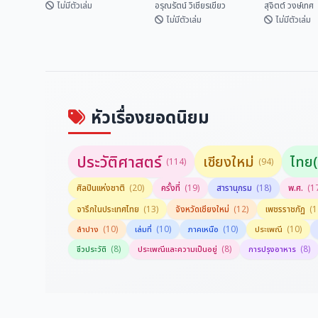
Lan Na
ไหน?
ไม่มีตัวเล่ม
อรุณรัตน์ วิเชียรเขียว
สุจิตต์ วงษ์เทศ
Inscriptional
ไม่มีตัวเล่ม
ไม่มีตัวเล่ม
Vocabulary
พจนานุกรมคำจารึก
ชื่อบ้านนามเ
สังข์ศิลป์ไชย์
ล้านนา Dictionary
จังหวัดเชียง
of Lan Na
จากไหน?
สถาพร พันธุ์มณี
อรุณรัตน์ วิเชียรเขี...
สุจิตต์ วงษ์
Inscriptional
Vocabulary
หัวเรื่องยอดนิยม
ประวัติศาสตร์
เชียงใหม่
ไทย(
(114)
(94)
ศิลปินแห่งชาติ
(20)
ครั้งที่
(19)
สารานุกรม
(18)
พ.ศ.
(1
(13)
(12)
(1
จารึกในประเทศไทย
จังหวัดเชียงใหม่
เพชรราชภัฏ
(10)
(10)
(10)
(10)
ลำปาง
เล่มที่
ภาคเหนือ
ประเพณี
(8)
(8)
(8)
ชีวประวัติ
ประเพณีและความเป็นอยู่
การปรุงอาหาร