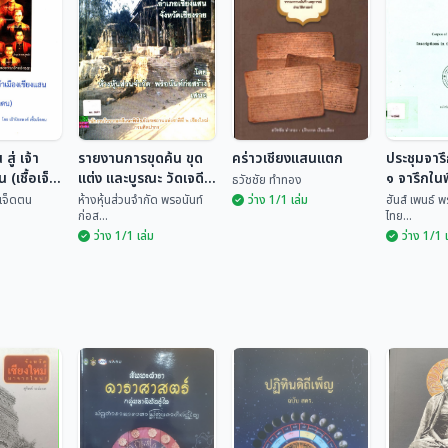
สู่ เจ้า
รายงานการขุดค้น ขุด
คร่าวเชียงแสนแตก
ประชุมจารึ
 (เชื้อเจ็ด
แต่ง และบูรณะ วัดเจดีย์
๑ จารึกในพ
ธวัชชัย ทำทอง
หลวง อำเภอเชียงแสน
เชียงแสน
้อเจ็ดตน
ห้างหุ้นส่วนจำกัด พรอนันท์
ว่าง 1/1 เล่ม
ฮันส์ เพนธ์ 
ก่อส...
ไทย...
จังหวัดเชียงราย
ว่าง 1/1 เล่ม
ว่าง 1/1 
ประชุมจา
 สู่ เจ้า
รายงานการขุดค้น
เล่ม ๑ จา
น (เชื้อ
ขุดแต่ง และบูรณะ วัด
คร่าวเชียงแสนแตก
ภัณฑ์ฯ เ
ฮันส์ เพ
เจดีย์หลวง อำเภอ
ชื้อเจ...
ห้างหุ้นส่วนจำกัด พร...
ธวัชชัย ทำทอง
เพ็ญ...
เชียงแสน จังหวัด
เชียงราย