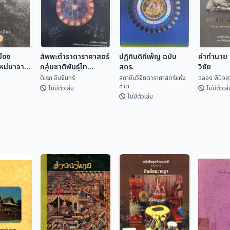
มือง
สัพพะตำราดาราศาสตร์
ปฏิทินดิถีเพ็ญ ฉบับ
คำทำนาย ค
ใหม่มาจาก
กลุ่มชาติพันธุ์ไท
สดร.
วิชัย
(ปริวรรตจากคัมภีร์ใบ
ดิเรก อินจันทร์
สถาบันวิจัยดาราศาสตร์แห่ง
ฉลอง พินิจส
ชาติ
ลานและพับสา)
ไม่มีตัวเล่ม
ไม่มีตัวเล่
ไม่มีตัวเล่ม
ปฏิทินดิถีเพ็ญ ฉบับ
มือง
สัพพะตำรา
สดร.
คำทำนาย 
ใหม่มา
ดาราศาสตร์กลุ่ม
วิชัย
สถาบันวิจัยดารา
ชาติพันธุ์ไท (ปริวรรต
เทศ
ดิเรก อินจันทร์
ศาสตร...
ฉลอง พิน
จากคัมภีร์ใบลานและ
พับสา)