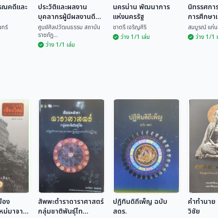
รรณคดีและ
ประวัติและผลงาน
นครน่าน พัฒนาการ
นิทรรศกา
บุคลากรผู้มีผลงานดี
แห่งนครรัฐ
การศึกษา
เด่นทางด้านวัฒนธรรม
วัฒนธรร
ทร์
ศูนย์ศิลปวัฒนธรรม สถาบัน
ชาตรี เจริญศิริ
สมบูรณ์ แก่น
ราชภัฏ...
ระดับจังหวัด ประจำปี
ว่าง 1/1 เล่ม
ว่าง 1/1 
ว่าง 1/1 เล่ม
2535
ประวัติและผลงาน
วรรณคดี
บุคลากรผู้มีผลงานดี
นครน่าน พัฒนาการ
นิทรรศก
รรม
เด่นทางด้าน
แห่งนครรัฐ
วิชาการ 
ศูนย์ศิลปวัฒนธรรม
วัฒนธรรม ระดับ
วัฒนธร
อินทร์
สถ...
ชาตรี เจริญศิริ
สมบูรณ์ แ
จังหวัด ประจำปี 2535
มือง
สัพพะตำราดาราศาสตร์
ปฏิทินดิถีเพ็ญ ฉบับ
คำทำนาย ค
ใหม่มาจาก
กลุ่มชาติพันธุ์ไท
สดร.
วิชัย