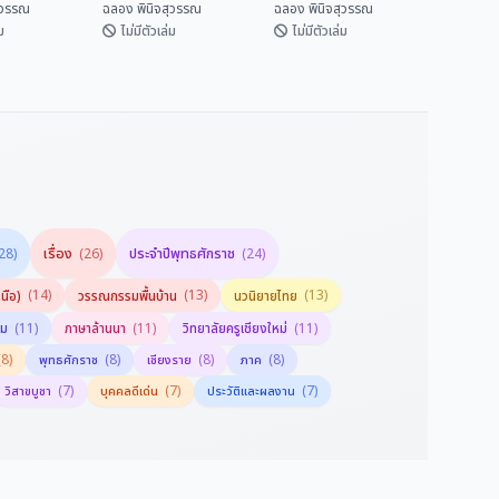
ุวรรณ
ฉลอง พินิจสุวรรณ
ฉลอง พินิจสุวรรณ
ม
ไม่มีตัวเล่ม
ไม่มีตัวเล่ม
ครูบาเจ้าศรี
มิตรภาพไทย-จีน ยิ่ง
เที่ยวทะลุฟ้าศิลปะที่
ยืนนาน
สหรัฐอเมริกา
ิจสุวรรณ
ฉลอง พินิจสุวรรณ
ฉลอง พินิจสุวรรณ
เรื่อง
ประจำปีพุทธศักราช
28)
(26)
(24)
(14)
(13)
(13)
นือ)
วรรณกรรมพื้นบ้าน
นวนิยายไทย
(11)
(11)
(11)
รม
ภาษาล้านนา
วิทยาลัยครูเชียงใหม่
(8)
(8)
(8)
(8)
พุทธศักราช
เชียงราย
ภาค
(7)
(7)
(7)
วิสาขบูชา
บุคคลดีเด่น
ประวัติและผลงาน