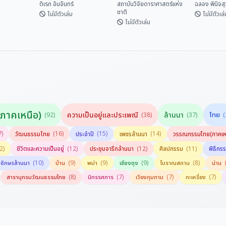
(ปริวรรตจากคัมภีร์ใบ
ดิเรก อินจันทร์
สถาบันวิจัยดาราศาสตร์แห่ง
ฉลอง พินิจส
ชาติ
ลานและพับสา)
ไม่มีตัวเล่ม
ไม่มีตัวเล่
ไม่มีตัวเล่ม
ปฏิทินดิถีเพ็ญ ฉบับ
มือง
สัพพะตำรา
สดร.
คำทำนาย 
ใหม่มา
ดาราศาสตร์กลุ่ม
วิชัย
สถาบันวิจัยดารา
ชาติพันธุ์ไท (ปริวรรต
เทศ
ดิเรก อินจันทร์
ศาสตร...
ฉลอง พิน
จากคัมภีร์ใบลานและ
พับสา)
ภาคเหนือ)
ความเป็นอยู่และประเพณี
ล้านนา
ไทย
(92)
(38)
(37)
(
7)
(16)
(15)
(14)
วัฒนธรรมไทย
ประจำปี
เพชรล้านนา
วรรณกรรมไทย(ภาคเห
2)
(12)
(12)
(11)
ชีวิตและความเป็นอยู่
ประชุมจารึกล้านนา
ศิลปกรรม
พิธีกร
(10)
(9)
(9)
(9)
(8)
อักษรล้านนา
บ้าน
พม่า
เชียงตุง
โบราณสถาน
น่าน
(8)
(7)
(7)
(7)
สารานุกรมวัฒนธรรมไทย
นิทรรศการ
เวียงกุมกาม
กะเหรี่ยง