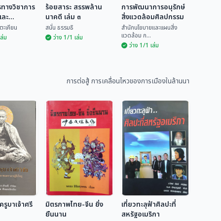
รทางวิชาการ
ร้อยสาระ สรรพล้าน
การพัฒนาการอนุรักษ์
และ
นาคดี เล่ม ๓
สิ่งแวดล้อมศิลปกรรม
ม ๒๗
ตะเคียน
สนั่น ธรรมธิ
สำนักนโยบายและแผนสิ่ง
แวดล้อม ก...
เล่ม
ว่าง 1/1 เล่ม
ว่าง 1/1 เล่ม
การพัฒนาการ
ารทาง
ร้อยสาระ สรรพล้าน
อนุรักษ์สิ่งแวดล้อม
การศึกษาและ
นาคดี เล่ม ๓
ศิลปกรรม
สำนักนโยบายและแผน
รม ๒๗
การต่อสู้ การเคลื่อนไหวของการเมืองในล้านนา
ก่นตะเคียน
สนั่น ธรรมธิ
สิ่...
รูบาเจ้าศรี
มิตรภาพไทย-จีน ยิ่ง
เที่ยวทะลุฟ้าศิลปะที่
ยืนนาน
สหรัฐอเมริกา