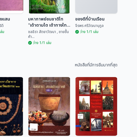
ยงแสน
มหากาพย์ชนชาติไท
ของดีที่บ้านเรือน
"เต้าตามไต เต้าทางไท"
์ดี
จีรพร ศรีวัฒนานุกูล
เล่ม 2
เล่ม
ชลธิรา สัตยาวัฒนา , ชายชื้น
ว่าง 1/1 เล่ม
คำ...
ว่าง 1/1 เล่ม
มหากาพย์ชนชาติไท
ียงแสน
"เต้าตามไต เต้าทาง
ของดีที่บ้านเรือน
ไท" เล่ม 2
หนังสือที่มีการยืมมากที่สุด
ันทร์ดี
ชลธิรา สัตยาวัฒนา ,...
จีรพร ศรีวัฒนานุกูล