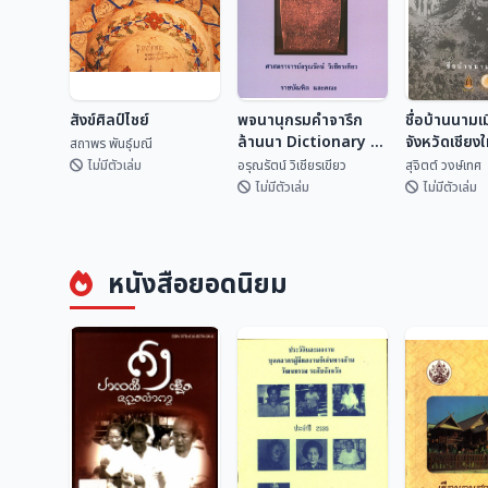
สังข์ศิลป์ไชย์
พจนานุกรมคำจารึก
ชื่อบ้านนามเ
ล้านนา Dictionary of
จังหวัดเชียง
สถาพร พันธุ์มณี
Lan Na
ไหน?
ไม่มีตัวเล่ม
อรุณรัตน์ วิเชียรเขียว
สุจิตต์ วงษ์เทศ
Inscriptional
ไม่มีตัวเล่ม
ไม่มีตัวเล่ม
Vocabulary
พจนานุกรมคำจารึก
ชื่อบ้านนามเ
สังข์ศิลป์ไชย์
ล้านนา Dictionary
จังหวัดเชียง
หนังสือยอดนิยม
of Lan Na
จากไหน?
สถาพร พันธุ์มณี
อรุณรัตน์ วิเชียรเขี...
สุจิตต์ วงษ์
Inscriptional
Vocabulary