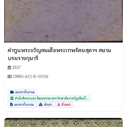
คำทูนพระขวัญสมเด็จพระเทพรัตนสุดาฯ สยาม
บรมราชกุมารี
2537
CMRU-ACI-B-0006
เอกสารโบราณ
สำนักศิลปะและวัฒนธรรม มหาวิทยาลัยราชภัฏเชียงใ...
เอกสารโบราณ
พับสา
ล้านนา