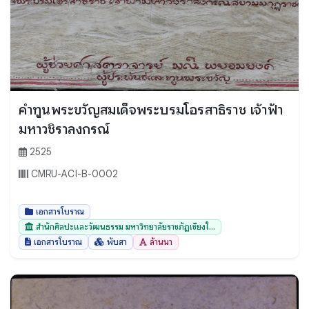
คำทูนพระขวัญสมเด็จพระบรมโอรสาธิราช เจ้าฟ้า
มหาวชิราลงกรณ์
2525
CMRU-ACI-B-0002
เอกสารโบราณ
สำนักศิลปะและวัฒนธรรม มหาวิทยาลัยราชภัฏเชียงใ...
เอกสารโบราณ
พับสา
ล้านนา