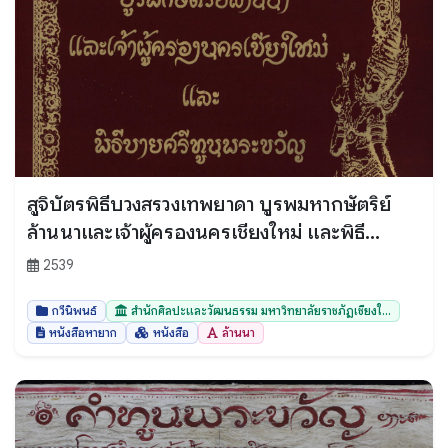
สูจิบัตรพิธีบวงสรวงเทพยาดา บูรพมหากษัตริย์
ล้านนาและเจ้าผู้ครองนครเชียงใหม่ และพิธี
บายศรีทูลพระขวัญ
2539
กวีนิพนธ์
สำนักศิลปะและวัฒนธรรม มหาวิทยาลัยราชภัฏเชียงใ...
หนังสือหายาก
หนังสือ
ล้านนา