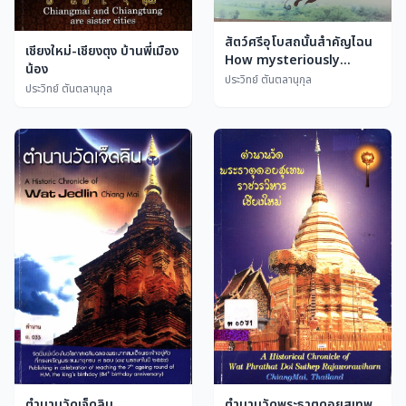
สัตว์ศรีอุโบสถนั้นสำคัญไฉน
เชียงใหม่-เชียงตุง บ้านพี่เมือง
How mysteriously
น้อง
important are albino
ประวิทย์ ตันตลานุกุล
ประวิทย์ ตันตลานุกุล
animals?
ตำนานวัดเจ็ดลิน
ตำนานวัดพระธาตุดอยสุเทพ