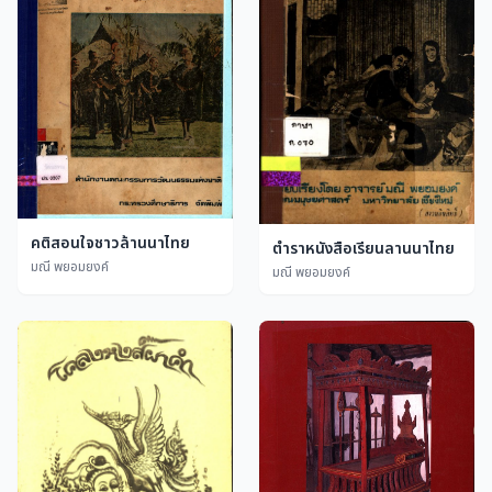
คติสอนใจชาวล้านนาไทย
ตำราหนังสือเรียนลานนาไทย
มณี พยอมยงค์
มณี พยอมยงค์