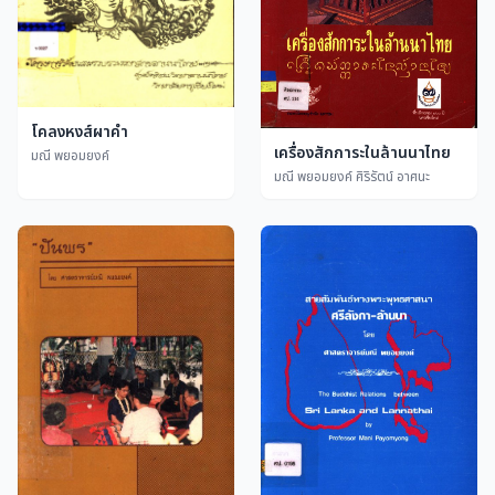
โคลงหงส์ผาคำ
เครื่องสักการะในล้านนาไทย
มณี พยอมยงค์
มณี พยอมยงค์ ศิริรัตน์ อาศนะ