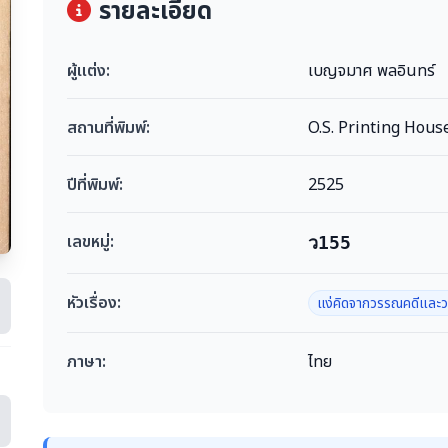
รายละเอียด
ผู้แต่ง:
เบญจมาศ พลอินทร์
สถานที่พิมพ์:
O.S. Printing Hous
ปีที่พิมพ์:
2525
เลขหมู่:
ว155
หัวเรื่อง:
แง่คิดจากวรรณคดีแล
ภาษา:
ไทย