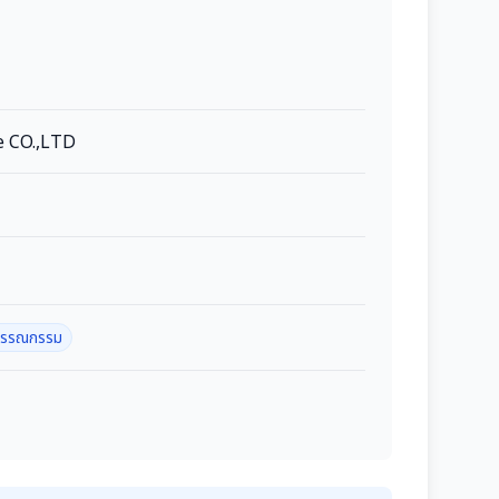
e CO.,LTD
ะวรรณกรรม