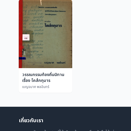
วรรณกรรมท้องถิ่นนิทาน
เรื่อง โคสํกกุมาร
เบญจมาศ พลอินทร์
เกี่ยวกับเรา