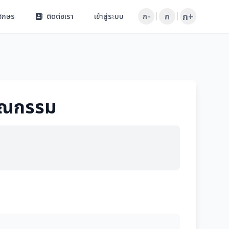
ก+
ก
อักษร
ติดต่อเรา
เข้าสู่ระบบ
ก-
รณกรรม