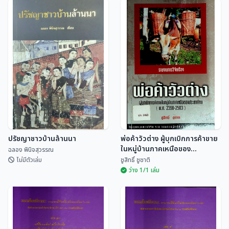
ชื่อบ้านนามเมือง จังหวัด
จ.พรหมมินทร์ ตำนานชีวิต
เชียงใหม่มาจากไหน?
จิตรกรพื้นบ้านแห่งล้านนา
ไทย
สุจิตต์ วงษ์เทศ
ฉลอง พินิจสุวรรณ
ปรัชญาชาวบ้านล้านนา
พ่อค้าวัวต่าง ผู้บุกเบิกการค้าขาย
ในหมู่บ้านภาคเหนือของ
ฉลอง พินิจสุวรรณ
ประเทศไทย (พ.ศ.2398 - 2503)
ไม่มีตัวเล่ม
ชูสิทธิ์ ชูชาติ
ว่าง 1/1 เล่ม
พ่อค้าวัวต่าง ผู้บุกเบิกการ