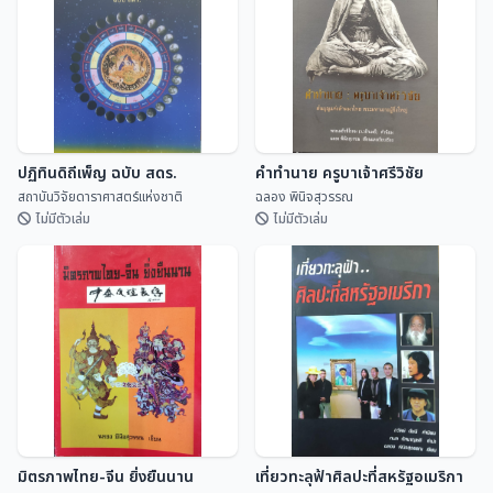
ลานและพับสา)
สุจิตต์ วงษ์เทศ
ดิเรก อินจันทร์
ปฏิทินดิถีเพ็ญ ฉบับ สดร.
คำทำนาย ครูบาเจ้าศรีวิชัย
สถาบันวิจัยดาราศาสตร์แห่งชาติ
ฉลอง พินิจสุวรรณ
ไม่มีตัวเล่ม
ไม่มีตัวเล่ม
ปฏิทินดิถีเพ็ญ ฉบับ สดร.
คำทำนาย ครูบาเจ้าศรีวิชัย
สถาบันวิจัยดาราศาสตร...
ฉลอง พินิจสุวรรณ
มิตรภาพไทย-จีน ยิ่งยืนนาน
เที่ยวทะลุฟ้าศิลปะที่สหรัฐอเมริกา