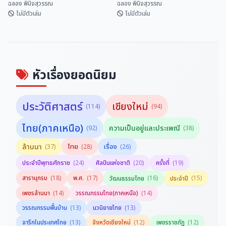
ฉลอง พินิจสุวรรณ
ฉลอง พินิจสุวรรณ
ไม่มีตัวเล่ม
ไม่มีตัวเล่ม
มิตรภาพไทย-จีน ยิ่งยืนนาน
เที่ยวทะลุฟ้าศิลปะที่สหรัฐอเมริกา
ฉลอง พินิจสุวรรณ
ฉลอง พินิจสุวรรณ
หัวเรื่องยอดนิยม
ประวัติศาสตร์
เชียงใหม่
(114)
(94)
ไทย(ภาคเหนือ)
ความเป็นอยู่และประเพณี
(92)
(38)
ล้านนา
ไทย
เรื่อง
(37)
(28)
(26)
ประจำปีพุทธศักราช
(24)
ศิลปินแห่งชาติ
(20)
ครั้งที่
(19)
สารานุกรม
(18)
พ.ศ.
(17)
(16)
(15)
วัฒนธรรมไทย
ประจำปี
(14)
(14)
เพชรล้านนา
วรรณกรรมไทย(ภาคเหนือ)
(13)
(13)
วรรณกรรมพื้นบ้าน
นวนิยายไทย
(13)
(12)
(12)
จารึกในประเทศไทย
จังหวัดเชียงใหม่
เพชรราชภัฏ