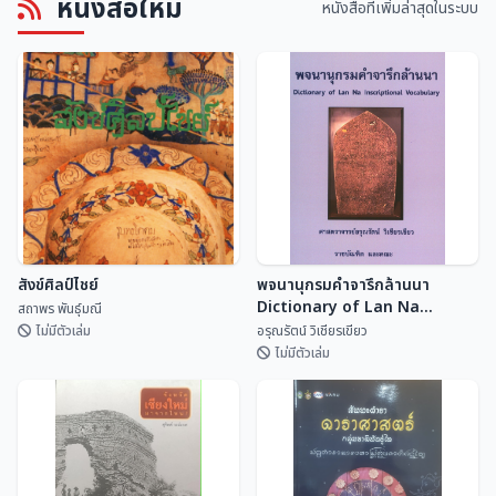
หนังสือใหม่
ศิลปกรรมฝีมือช่างพื้นบ้านวัดทราย
แหล่งศิลปกรรมอำเภอพุนพิน
หนังสือที่เพิ่มล่าสุดในระบบ
งาม อำเภอหล่มเก่า จังหวัด
สำนักศิลปะและวัฒนธรร...
หน่วยอนุรักษ์สิ่งแวด...
เพชรบูรณ์
สังข์ศิลป์ไชย์
พจนานุกรมคำจารึกล้านนา
Dictionary of Lan Na
สถาพร พันธุ์มณี
Inscriptional Vocabulary
ไม่มีตัวเล่ม
อรุณรัตน์ วิเชียรเขียว
ไม่มีตัวเล่ม
พจนานุกรมคำจารึกล้านนา
สังข์ศิลป์ไชย์
Dictionary of Lan Na
Inscriptional Vocabulary
สถาพร พันธุ์มณี
อรุณรัตน์ วิเชียรเขี...