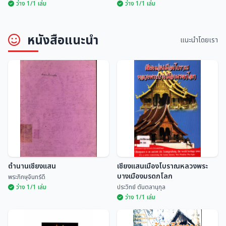
ว่าง 1/1 เล่ม
ว่าง 1/1 เล่ม
หนังสือแนะนำ
แนะนำโดยเรา
ประเพณีสิบสองเดือนนครลำปาง
ประเพณีสิบสองเดือนล้านนาไทย
อนุกูล ศิริพันธุ์
มณี พยอมยงค์
ตำนานเชียงแสน
เชียงแสนเมืองโบราณหลวงพระ
บางเมืองมรดกโลก
พระภิกษุจันทร์ดี
ว่าง 1/1 เล่ม
ประวิทย์ ตันตลานุกุล
ว่าง 1/1 เล่ม
เชียงแสนเมืองโบราณหลวงพระ