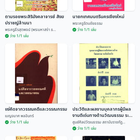
ตามรอยพระสิริมังคลาจารย์ สังฆ
นายกเทศมนตรีนครเชียงใหม่
ปราชญ์ล้านนา
พระะครูรัตนชัยธรรม
พระครูธีรสุตพจน์ (พระมหาสง่า ธ...
ว่าง 1/1 เล่ม
ว่าง 1/1 เล่ม
ตามรอยพระสิริมังคลาจารย์ สังฆ
ปราชญ์ล้านนา
นายกเทศมนตรีนครเชียงใหม่
พระครูธีรสุตพจน์ (พร...
พระะครูรัตนชัยธรรม
แง่คิดจากวรรณคดีและวรรณกรรม
ประวัติและผลงานบุคลากรผู้มีผล
งานดีเด่นทางด้านวัฒนธรรม ระดับ
เบญจมาศ พลอินทร์
จังหวัด ประจำปี 2535
ว่าง 1/1 เล่ม
ศูนย์ศิลปวัฒนธรรม สถาบันราชภัฏ...
ว่าง 1/1 เล่ม