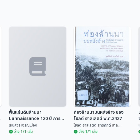
ฟื้นแผ่นดินล้านนา
ท่องล้านนาบนหลังช้าง ของ
Lannaissance 120 ปี การ
โฮลต์ ฮาลเลตต์ พ.ศ.2427
ต่อสู้ของท้องถิ่นในรัฐรวมศูนย์
ธเนศวร์ เจริญเมือง
โฮลต์ ฮาลเลตต์ สุทธิศักดิ์ ปาล...
เ
(พ.ศ.2442-2562)
ว่าง 1/1 เล่ม
ว่าง 1/1 เล่ม