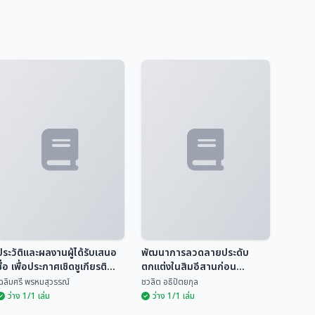
ประวัติและผลงานผู้ได้รับเสนอ
พัฒนาการลวดลายประดับ
ชื่อ เพื่อประกาศเชิดชูเกียรติ
ตกแต่งในสิมอีสานก่อน
เป็นศิลปินแห่งชาติ ประจำ
พ.ศ.2483 ในประเทศไทย
ฉลิมศรี พรหมสุวรรณ์
ชวลิต อธิปัตยกุล
ปีพ.ศ.2544
ว่าง 1/1 เล่ม
ว่าง 1/1 เล่ม