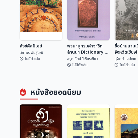
สังข์ศิลป์ไชย์
พจนานุกรมคำจารึก
ชื่อบ้านนามเ
ล้านนา Dictionary of
จังหวัดเชียง
สถาพร พันธุ์มณี
Lan Na
ไหน?
ไม่มีตัวเล่ม
อรุณรัตน์ วิเชียรเขียว
สุจิตต์ วงษ์เทศ
Inscriptional
ไม่มีตัวเล่ม
ไม่มีตัวเล่ม
Vocabulary
พจนานุกรมคำจารึก
ชื่อบ้านนามเ
สังข์ศิลป์ไชย์
ล้านนา Dictionary
จังหวัดเชียง
หนังสือยอดนิยม
of Lan Na
จากไหน?
สถาพร พันธุ์มณี
อรุณรัตน์ วิเชียรเขี...
สุจิตต์ วงษ์
Inscriptional
Vocabulary