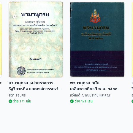
ฟื้นแผ่นดินล้านนา
ท่องล้านนาบนหลังช้าง
Lannaissance 120 ปี
ของโฮลต์ ฮาลเลตต์
การต่อสู้ของท้องถิ่นในรัฐ
พ.ศ.2427
ธเนศวร์ เจริญเมือง
โฮลต์ ฮาลเลตต์ สุทธิศักดิ์ ปาล...
รวมศูนย์ (พ.ศ.2442-
2562)
ะ
นามานุกรม หน่วยราชการ
พจนานุกรม ฉบับ
รัฐวิสาหกิจ และองค์การระหว่าง
เฉลิมพระเกียรติ พ.ศ. ๒๕๓๐
ประเทศในประเทศไทย (พ.ศ.
สีดา สอนศรี
ทวีศักดิ์ ญาณประทีป และคณะ
อ
๒๕๒๘)
ว่าง 1/1 เล่ม
ว่าง 1/1 เล่ม