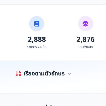
ภาพลักษณ์ผู้หญิงล้านนา
ฅนยอง ตำนาน การเดิน
ในบทเพลงคำเมืองร่วม
ทางและสร้างบ้านแปง
สมัย ในช่วง พ.ศ.2536 -
เมือง พ.ศ. ๒๓๔๘-๒๔๔๘
มัฆวาน ภูมิเจริญ
แสวง มาละแซม
2556
2,888
2,876
รายการหนังสือ
เล่มทั้งหมด
เรียงตามตัวอักษร