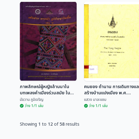
พัฒนาการลวดลาย
พ่อค้าวัวต่าง ผู้บุกเบิกการ
ประดับตกแต่งในสิมอีสาน
ค้าขายในหมู่บ้านภาค
ก่อน พ.ศ.2483 ใน
เหนือของประเทศไทย
ชวลิต อธิปัตยกุล
ชูสิทธิ์ ชูชาติ
ประเทศไทย
(พ.ศ.2398 - 2503)
ภาพลักษณ์ผู้หญิงล้านนาใน
ฅนยอง ตำนาน การเดินทางแล
บทเพลงคำเมืองร่วมสมัย ใน
สร้างบ้านแปงเมือง พ.ศ.
ช่วง พ.ศ.2536 - 2556
๒๓๔๘-๒๔๔๘
มัฆวาน ภูมิเจริญ
แสวง มาละแซม
ว่าง 1/1 เล่ม
ว่าง 1/1 เล่ม
Showing
1
to
12
of
58
results