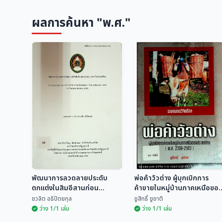
ผลการค้นหา "พ.ศ."
พัฒนาการลวดลายประดับ
พ่อค้าวัวต่าง ผู้บุกเบิกการ
ตกแต่งในสิมอีสานก่อน
ค้าขายในหมู่บ้านภาคเหนือของ
พ.ศ.2483 ในประเทศไทย
ประเทศไทย (พ.ศ.2398 -
ชวลิต อธิปัตยกุล
ชูสิทธิ์ ชูชาติ
2503)
ว่าง 1/1 เล่ม
ว่าง 1/1 เล่ม