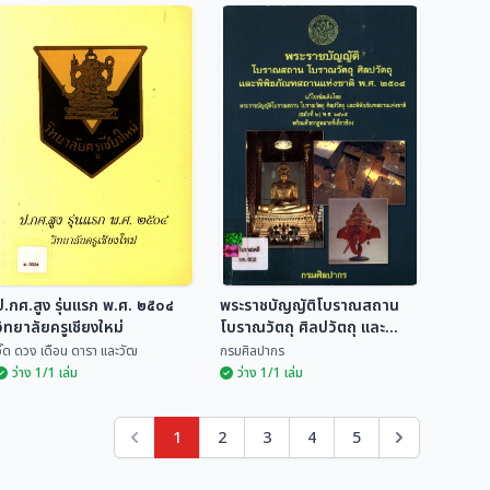
ประวัติและผลงานผู้ได้รับ
พัฒนาการลวดลาย
เสนอชื่อ เพื่อประกาศเชิดชู
ประดับตกแต่งในสิมอีสาน
เกียรติ เป็นศิลปินแห่งชาติ
ก่อน พ.ศ.2483 ใน
เฉลิมศรี พรหมสุวรรณ์
ชวลิต อธิปัตยกุล
ประจำปีพ.ศ.2544
ประเทศไทย
ป.กศ.สูง รุ่นแรก พ.ศ. ๒๕๐๔
พระราชบัญญัติโบราณสถาน
วิทยาลัยครูเชียงใหม่
โบราณวัตถุ ศิลปวัตถุ และ
พิพิธภัณฑสถานแห่งชาติ พ.ศ.
ิ๊ด ดวง เดือน ดารา และวัฒ
กรมศิลปากร
๒๕๐๔ แก้ไขเพิ่มเติมโดย พระ
ว่าง 1/1 เล่ม
ว่าง 1/1 เล่ม
ราชบัญญัติโบราณสถาน
โบราณวัตถุ ศิลปวัตถุ และ
พิพิธภัณฑสถานแห่งชาติ (ฉบับ
1
2
3
4
5
ที่ ๒) พ.ศ. ๒๕๓๕ พร้อมด้วย
กฎหมายที่เกี่ยวข้อง