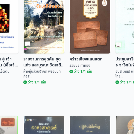
สู่ เจ้า
รายงานการขุดค้น ขุด
คร่าวเชียงแสนแตก
ประชุมจารึ
 (เชื้อเจ็ด
แต่ง และบูรณะ วัดเจดีย์
๑ จารึกในพ
ธวัชชัย ทำทอง
หลวง อำเภอเชียงแสน
เชียงแสน
้อเจ็ดตน
ห้างหุ้นส่วนจำกัด พรอนันท์
ว่าง 1/1 เล่ม
ฮันส์ เพนธ์ 
ก่อส...
ไทย...
จังหวัดเชียงราย
ว่าง 1/1 เล่ม
ว่าง 1/1 
ประชุมจา
 สู่ เจ้า
รายงานการขุดค้น
เล่ม ๑ จา
น (เชื้อ
ขุดแต่ง และบูรณะ วัด
คร่าวเชียงแสนแตก
ภัณฑ์ฯ เ
ฮันส์ เพ
เจดีย์หลวง อำเภอ
ชื้อเจ...
ห้างหุ้นส่วนจำกัด พร...
ธวัชชัย ทำทอง
เพ็ญ...
เชียงแสน จังหวัด
เชียงราย