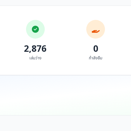
นามานุกรม หน่วยราชการ
พจนานุกรม ฉบับ
รัฐวิสาหกิจ และองค์การ
เฉลิมพระเกียรติ พ.ศ.
ระหว่างประเทศใน
๒๕๓๐
สีดา สอนศรี
ทวีศักดิ์ ญาณประทีป และคณะ
ประเทศไทย (พ.ศ. ๒๕๒๘)
2,876
0
เล่มว่าง
กำลังยืม