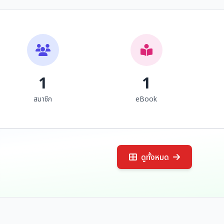
ป.กศ.สูง รุ่นแรก พ.ศ.
พระราชบัญญัติโบราณ
๒๕๐๔ วิทยาลัยครู
สถาน โบราณวัตถุ ศิลป
เชียงใหม่
วัตถุ และพิพิธภัณฑสถาน
อิ๊ด ดวง เดือน ดารา และวัฒ
กรมศิลปากร
แห่งชาติ พ.ศ. ๒๕๐๔
แก้ไขเพิ่มเติมโดย พระราช
บัญญัติโบราณสถาน
โบราณวัตถุ ศิลปวัตถุ
และพิพิธภัณฑสถานแห่ง
1
1
ชาติ (ฉบับที่ ๒) พ.ศ.
๒๕๓๕ พร้อมด้วยกฎหมาย
สมาชิก
eBook
ที่เกี่ยวข้อง
ดูทั้งหมด