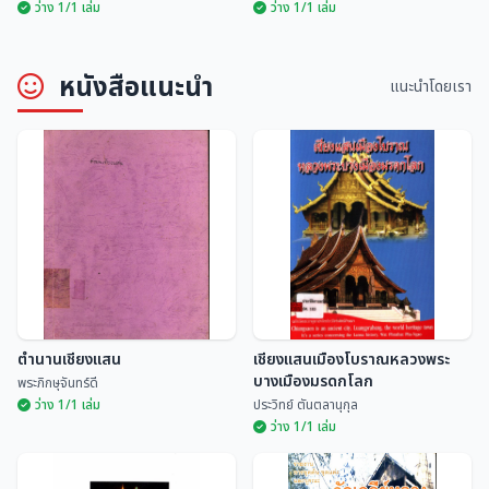
ว่าง 1/1 เล่ม
ว่าง 1/1 เล่ม
หนังสือแนะนำ
แนะนำโดยเรา
ประเพณีสิบสองเดือนนครลำปาง
ประเพณีสิบสองเดือนล้านนาไทย
อนุกูล ศิริพันธุ์
มณี พยอมยงค์
ตำนานเชียงแสน
เชียงแสนเมืองโบราณหลวงพระ
บางเมืองมรดกโลก
พระภิกษุจันทร์ดี
ว่าง 1/1 เล่ม
ประวิทย์ ตันตลานุกุล
ว่าง 1/1 เล่ม
เชียงแสนเมืองโบราณหลวงพระ