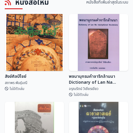
หนังสือใหม่
ศิลปกรรมฝีมือช่างพื้นบ้านวัดทราย
แหล่งศิลปกรรมอำเภอพุนพิน
หนังสือที่เพิ่มล่าสุดในระบบ
งาม อำเภอหล่มเก่า จังหวัด
สำนักศิลปะและวัฒนธรร...
หน่วยอนุรักษ์สิ่งแวด...
เพชรบูรณ์
สังข์ศิลป์ไชย์
พจนานุกรมคำจารึกล้านนา
Dictionary of Lan Na
สถาพร พันธุ์มณี
Inscriptional Vocabulary
ไม่มีตัวเล่ม
อรุณรัตน์ วิเชียรเขียว
ไม่มีตัวเล่ม
พจนานุกรมคำจารึกล้านนา
สังข์ศิลป์ไชย์
Dictionary of Lan Na
Inscriptional Vocabulary
สถาพร พันธุ์มณี
อรุณรัตน์ วิเชียรเขี...