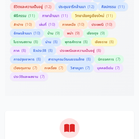
(12)
(12)
(11)
ชีวิตและความเป็นอยู่
ประชุมจารึกล้านนา
ศิลปกรรม
(11)
(11)
(11)
พิธีกรรม
ภาษาล้านนา
วิทยาลัยครูเชียงใหม่
(10)
(10)
(10)
(10)
ลำปาง
เล่มที่
ภาคเหนือ
ประเพณี
(10)
(9)
(9)
(9)
อักษรล้านนา
บ้าน
พม่า
เชียงตุง
(8)
(8)
(8)
(8)
โบราณสถาน
น่าน
พุทธศักราช
เชียงราย
(8)
(8)
(8)
ภาค
ชีวประวัติ
ประเพณีและความเป็นอยู่
(8)
(8)
(7)
การปรุงอาหาร
สารานุกรมวัฒนธรรมไทย
นิทรรศการ
(7)
(7)
(7)
(7)
เวียงกุมกาม
กะเหรี่ยง
วิสาขบูชา
บุคคลดีเด่น
(7)
ประวัติและผลงาน