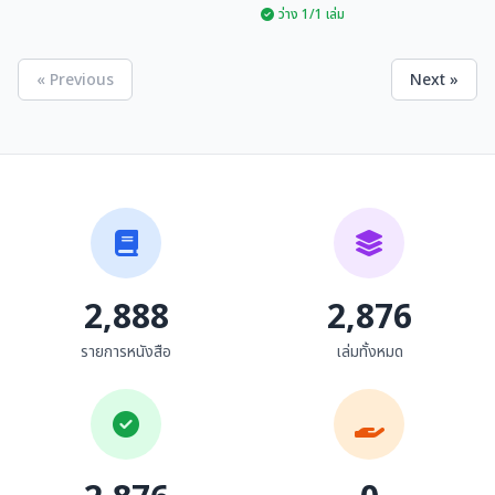
ว่าง 1/1 เล่ม
« Previous
Next »
ข้อตกลงในการปริวรรต
คนเมือง : อู้คำเมือง
อักษรธรรมล้านนาเป็นอักษร
ไทยกลาง
บุญคิด วัชรศาสตร์
ทรงศักดิ์ ปรางค์วัฒนากุล
2,888
2,876
รายการหนังสือ
เล่มทั้งหมด