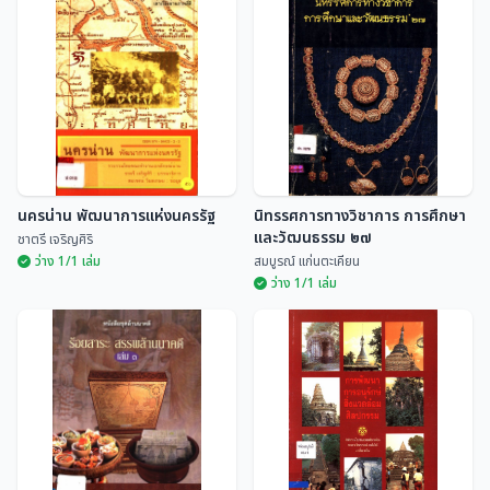
แง่คิดจากวรรณคดีและ
ประวัติและผลงานบุคลากรผู้มีผล
วรรณกรรม
งานดีเด่นทางด้านวัฒนธรรม
ระดับจังหวัด ประจำปี 2535
เบญจมาศ พลอินทร์
ศูนย์ศิลปวัฒนธรรม สถ...
นครน่าน พัฒนาการแห่งนครรัฐ
นิทรรศการทางวิชาการ การศึกษา
และวัฒนธรรม ๒๗
ชาตรี เจริญศิริ
ว่าง 1/1 เล่ม
สมบูรณ์ แก่นตะเคียน
ว่าง 1/1 เล่ม
นิทรรศการทางวิชาการ การศึกษา
นครน่าน พัฒนาการแห่งนครรัฐ
และวัฒนธรรม ๒๗
ชาตรี เจริญศิริ
สมบูรณ์ แก่นตะเคียน