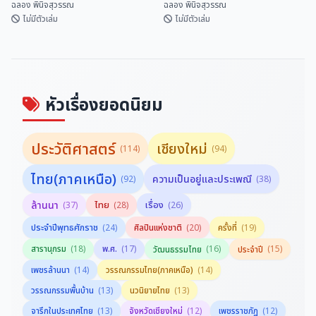
ฉลอง พินิจสุวรรณ
ฉลอง พินิจสุวรรณ
ไม่มีตัวเล่ม
ไม่มีตัวเล่ม
มิตรภาพไทย-จีน ยิ่งยืนนาน
เที่ยวทะลุฟ้าศิลปะที่สหรัฐอเมริกา
ฉลอง พินิจสุวรรณ
ฉลอง พินิจสุวรรณ
หัวเรื่องยอดนิยม
ประวัติศาสตร์
เชียงใหม่
(114)
(94)
ไทย(ภาคเหนือ)
ความเป็นอยู่และประเพณี
(92)
(38)
ล้านนา
ไทย
เรื่อง
(37)
(28)
(26)
ประจำปีพุทธศักราช
(24)
ศิลปินแห่งชาติ
(20)
ครั้งที่
(19)
สารานุกรม
(18)
พ.ศ.
(17)
(16)
(15)
วัฒนธรรมไทย
ประจำปี
(14)
(14)
เพชรล้านนา
วรรณกรรมไทย(ภาคเหนือ)
(13)
(13)
วรรณกรรมพื้นบ้าน
นวนิยายไทย
(13)
(12)
(12)
จารึกในประเทศไทย
จังหวัดเชียงใหม่
เพชรราชภัฏ