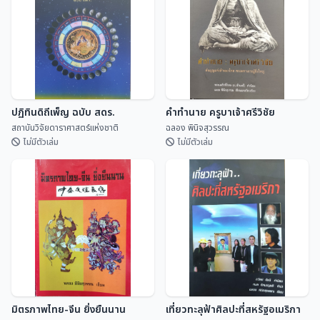
ลานและพับสา)
สุจิตต์ วงษ์เทศ
ดิเรก อินจันทร์
ปฏิทินดิถีเพ็ญ ฉบับ สดร.
คำทำนาย ครูบาเจ้าศรีวิชัย
สถาบันวิจัยดาราศาสตร์แห่งชาติ
ฉลอง พินิจสุวรรณ
ไม่มีตัวเล่ม
ไม่มีตัวเล่ม
ปฏิทินดิถีเพ็ญ ฉบับ สดร.
คำทำนาย ครูบาเจ้าศรีวิชัย
สถาบันวิจัยดาราศาสตร...
ฉลอง พินิจสุวรรณ
มิตรภาพไทย-จีน ยิ่งยืนนาน
เที่ยวทะลุฟ้าศิลปะที่สหรัฐอเมริกา