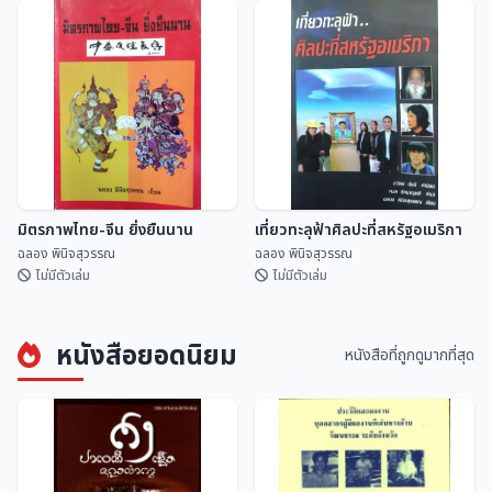
ปฏิทินดิถีเพ็ญ ฉบับ สดร.
คำทำนาย ครูบาเจ้าศรีวิชัย
สถาบันวิจัยดาราศาสตร...
ฉลอง พินิจสุวรรณ
มิตรภาพไทย-จีน ยิ่งยืนนาน
เที่ยวทะลุฟ้าศิลปะที่สหรัฐอเมริกา
ฉลอง พินิจสุวรรณ
ฉลอง พินิจสุวรรณ
ไม่มีตัวเล่ม
ไม่มีตัวเล่ม
หนังสือยอดนิยม
หนังสือที่ถูกดูมากที่สุด
มิตรภาพไทย-จีน ยิ่งยืนนาน
เที่ยวทะลุฟ้าศิลปะที่สหรัฐอเมริกา
ฉลอง พินิจสุวรรณ
ฉลอง พินิจสุวรรณ