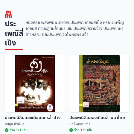
ประ
หนังสือและสิ่งพิมพ์เกี่ยวกับประเพณีเดือนสี่เป็ง หรือ วันเพ็ญ
เดือนสี่ ตามปฏิทินล้านนา เช่น ประเพณีถวายข้าว ประเพณีเผา
เพณีสี่
ข้าวหลาม และประเพณีจุดไฟหิงพระเจ้า
เป็ง
ประเพณีสิบสองเดือนนครลำปาง
ประเพณีสิบสองเดือนล้านนาไทย
อนุกูล ศิริพันธุ์
มณี พยอมยงค์
ว่าง 1/1 เล่ม
ว่าง 1/1 เล่ม