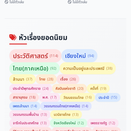
ไม่มีตัวเล่ม
ไม่มีตัวเล่ม
มิตรภาพไทย-จีน ยิ่งยืนนาน
เที่ยวทะลุฟ้าศิลปะที่สหรัฐอเมริกา
ฉลอง พินิจสุวรรณ
ฉลอง พินิจสุวรรณ
หัวเรื่องยอดนิยม
ประวัติศาสตร์
เชียงใหม่
(114)
(94)
ไทย(ภาคเหนือ)
ความเป็นอยู่และประเพณี
(92)
(38)
ล้านนา
ไทย
เรื่อง
(37)
(28)
(26)
ประจำปีพุทธศักราช
(24)
ศิลปินแห่งชาติ
(20)
ครั้งที่
(19)
สารานุกรม
(18)
พ.ศ.
(17)
(16)
(15)
วัฒนธรรมไทย
ประจำปี
(14)
(14)
เพชรล้านนา
วรรณกรรมไทย(ภาคเหนือ)
(13)
(13)
วรรณกรรมพื้นบ้าน
นวนิยายไทย
(13)
(12)
(12)
จารึกในประเทศไทย
จังหวัดเชียงใหม่
เพชรราชภัฏ