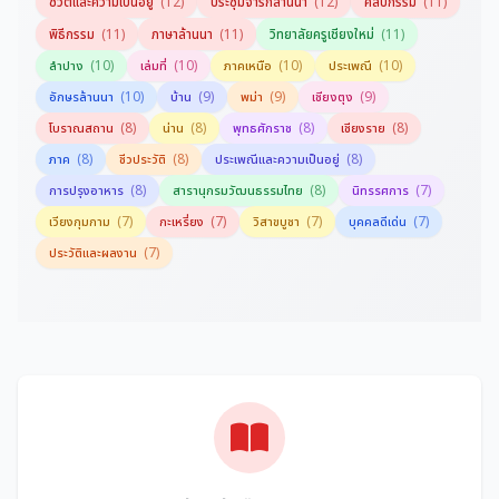
(12)
(12)
(11)
ชีวิตและความเป็นอยู่
ประชุมจารึกล้านนา
ศิลปกรรม
(11)
(11)
(11)
พิธีกรรม
ภาษาล้านนา
วิทยาลัยครูเชียงใหม่
(10)
(10)
(10)
(10)
ลำปาง
เล่มที่
ภาคเหนือ
ประเพณี
(10)
(9)
(9)
(9)
อักษรล้านนา
บ้าน
พม่า
เชียงตุง
(8)
(8)
(8)
(8)
โบราณสถาน
น่าน
พุทธศักราช
เชียงราย
(8)
(8)
(8)
ภาค
ชีวประวัติ
ประเพณีและความเป็นอยู่
(8)
(8)
(7)
การปรุงอาหาร
สารานุกรมวัฒนธรรมไทย
นิทรรศการ
(7)
(7)
(7)
(7)
เวียงกุมกาม
กะเหรี่ยง
วิสาขบูชา
บุคคลดีเด่น
(7)
ประวัติและผลงาน