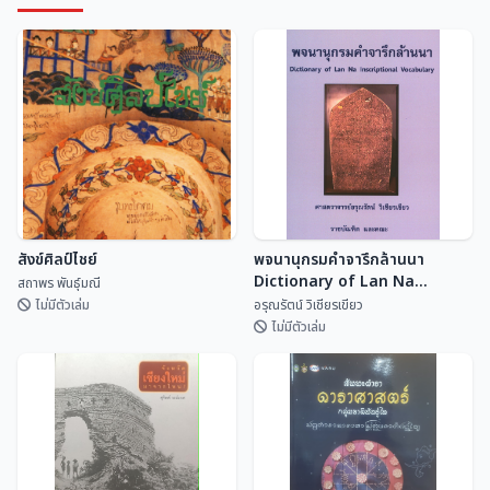
สำนักศิลปะและวัฒนธรร...
หน่วยอนุรักษ์สิ่งแวด...
เพชรบูรณ์
สังข์ศิลป์ไชย์
พจนานุกรมคำจารึกล้านนา
Dictionary of Lan Na
สถาพร พันธุ์มณี
Inscriptional Vocabulary
ไม่มีตัวเล่ม
อรุณรัตน์ วิเชียรเขียว
ไม่มีตัวเล่ม
พจนานุกรมคำจารึกล้านนา
สังข์ศิลป์ไชย์
Dictionary of Lan Na
Inscriptional Vocabulary
สถาพร พันธุ์มณี
อรุณรัตน์ วิเชียรเขี...