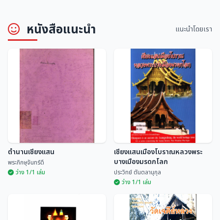
หนังสือแนะนำ
แนะนำโดยเรา
ประเพณีสิบสองเดือนนครลำปาง
ประเพณีสิบสองเดือนล้านนาไทย
อนุกูล ศิริพันธุ์
มณี พยอมยงค์
ตำนานเชียงแสน
เชียงแสนเมืองโบราณหลวงพระ
บางเมืองมรดกโลก
พระภิกษุจันทร์ดี
ว่าง 1/1 เล่ม
ประวิทย์ ตันตลานุกุล
ว่าง 1/1 เล่ม
เชียงแสนเมืองโบราณหลวงพระ
ตำนานเชียงแสน
บางเมืองมรดกโลก