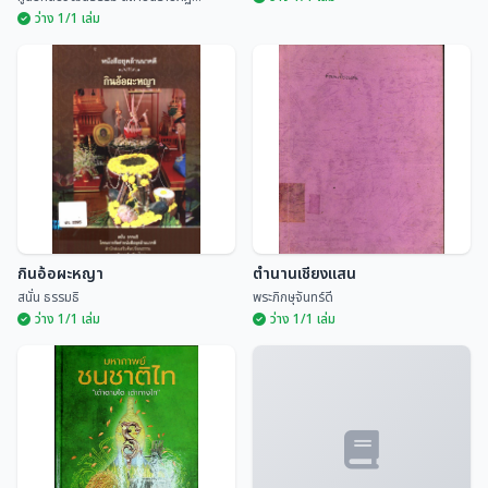
ว่าง 1/1 เล่ม
เรือนอนุสารสุนทร หอดนตรีพื้น
บ้านล้านนา
ประเพณีสิบสองเดือนล้านนาไทย
ศูนย์ศิลปวัฒนธรรม สถ...
มณี พยอมยงค์
กินอ้อผะหญา
ตำนานเชียงแสน
สนั่น ธรรมธิ
พระภิกษุจันทร์ดี
ว่าง 1/1 เล่ม
ว่าง 1/1 เล่ม
กินอ้อผะหญา
ตำนานเชียงแสน
สนั่น ธรรมธิ
พระภิกษุจันทร์ดี