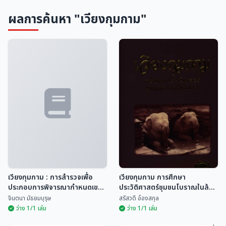
ผลการค้นหา "เวียงกุมกาม"
เวียงกุมกาม : การสำรวจเพื่อ
เวียงกุมกาม การศึกษา
ประกอบการพิจารณากำหนดเขต
ประวัติศาสตร์ชุมชนโบราณในล้าน
พื้นที่คุ้มครองสิ่งแวดล้อม
นา
จินตนา มัธยมบุรุษ
สรัสวดี อ๋องสกุล
ว่าง 1/1 เล่ม
ว่าง 1/1 เล่ม