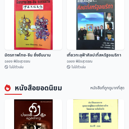
ปฏิทินดิถีเพ็ญ ฉบับ สดร.
คำทำนาย ครูบาเจ้าศรีวิชัย
สถาบันวิจัยดาราศาสตร...
ฉลอง พินิจสุวรรณ
มิตรภาพไทย-จีน ยิ่งยืนนาน
เที่ยวทะลุฟ้าศิลปะที่สหรัฐอเมริกา
ฉลอง พินิจสุวรรณ
ฉลอง พินิจสุวรรณ
ไม่มีตัวเล่ม
ไม่มีตัวเล่ม
หนังสือยอดนิยม
หนังสือที่ถูกดูมากที่สุด
มิตรภาพไทย-จีน ยิ่งยืนนาน
เที่ยวทะลุฟ้าศิลปะที่สหรัฐอเมริกา
ฉลอง พินิจสุวรรณ
ฉลอง พินิจสุวรรณ