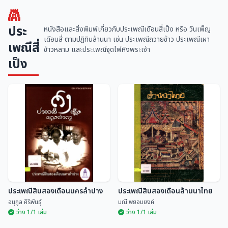
ประ
หนังสือและสิ่งพิมพ์เกี่ยวกับประเพณีเดือนสี่เป็ง หรือ วันเพ็ญ
เดือนสี่ ตามปฏิทินล้านนา เช่น ประเพณีถวายข้าว ประเพณีเผา
เพณีสี่
ข้าวหลาม และประเพณีจุดไฟหิงพระเจ้า
เป็ง
ประเพณีสิบสองเดือนนครลำปาง
ประเพณีสิบสองเดือนล้านนาไทย
อนุกูล ศิริพันธุ์
มณี พยอมยงค์
ว่าง 1/1 เล่ม
ว่าง 1/1 เล่ม