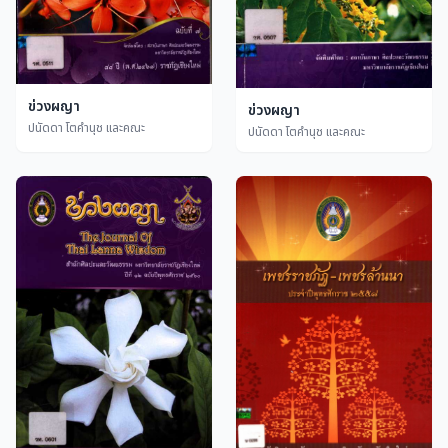
ข่วงผญา
ข่วงผญา
ปนัดดา โตคำนุช และคณะ
ปนัดดา โตคำนุช และคณะ