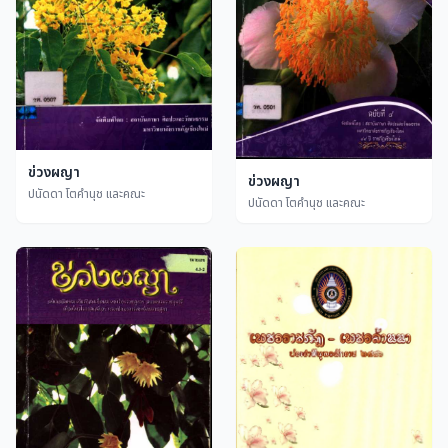
ข่วงผญา
ข่วงผญา
ปนัดดา โตคำนุช และคณะ
ปนัดดา โตคำนุช และคณะ