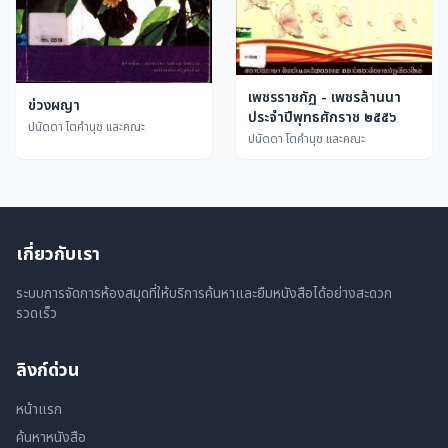
เพชรราชภัฏ - เพชรล้านนา
ข่วงผญา
ประจำปีพุทธศักราช ๒๕๕๖
ปนัดดา โตคำนุช และคณะ
ปนัดดา โตคำนุช และคณะ
เกี่ยวกับเรา
ระบบการจัดการห้องสมุดที่ให้บริการค้นหาและยืมหนังสือได้อย่างสะดวก
รวดเร็ว
ลิงก์ด่วน
หน้าแรก
ค้นหาหนังสือ