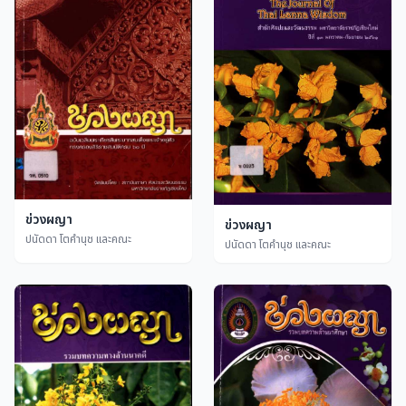
ข่วงผญา
ข่วงผญา
ปนัดดา โตคำนุช และคณะ
ปนัดดา โตคำนุช และคณะ