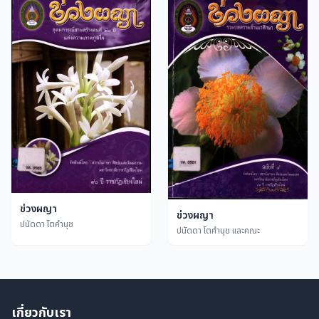
ข่วงผญา
ข่วงผญา
ปนัดดา โตคำนุช
ปนัดดา โตคำนุช และคณะ
เกี่ยวกับเรา