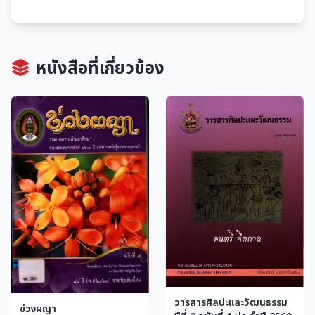
หนังสือที่เกี่ยวข้อง
วารสารศิลปะและวัฒนธรรม
ข่วงผญา