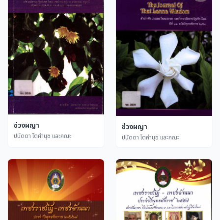
ข่วงผญา
ข่วงผญา
ปนัดดา โตคำนุช และคณะ
ปนัดดา โตคำนุช และคณะ