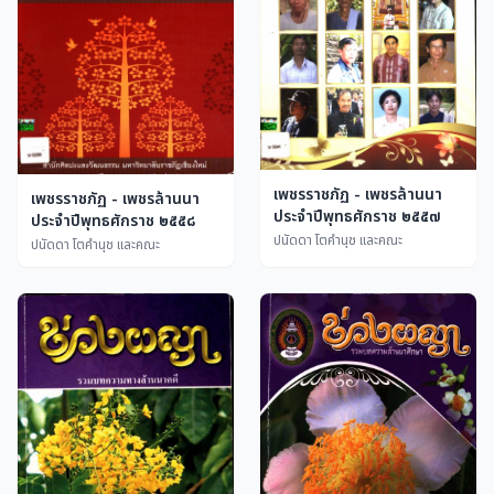
เพชรราชภัฏ - เพชรล้านนา
เพชรราชภัฏ - เพชรล้านนา
ประจำปีพุทธศักราช ๒๕๕๗
ประจำปีพุทธศักราช ๒๕๕๘
ปนัดดา โตคำนุช และคณะ
ปนัดดา โตคำนุช และคณะ