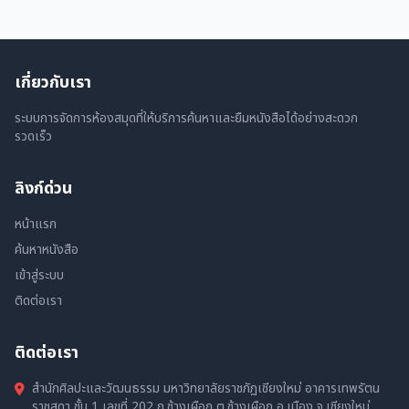
เกี่ยวกับเรา
ระบบการจัดการห้องสมุดที่ให้บริการค้นหาและยืมหนังสือได้อย่างสะดวก
รวดเร็ว
ลิงก์ด่วน
หน้าแรก
ค้นหาหนังสือ
เข้าสู่ระบบ
ติดต่อเรา
ติดต่อเรา
สำนักศิลปะและวัฒนธรรม มหาวิทยาลัยราชภัฏเชียงใหม่ อาคารเทพรัตน
ราชสุดา ชั้น 1 เลขที่ 202 ถ.ช้างเผือก ต.ช้างเผือก อ.เมือง จ.เชียงใหม่