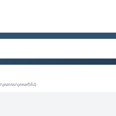
า/บุคลากร/บุคคลทั่วไป)