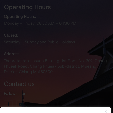
Operating Hours
Operating Hours:
Monday – Friday: 08:30 AM – 04:30 PM.
Closed:
Saturday – Sunday and Public Holidays
Address:
Thepratanratchasuda Building, 1st Floor, No. 202, Chang
Phueak Road, Chang Phueak Sub-district, Mueang
District, Chiang Mai 50300
Contact us
Follow us on: