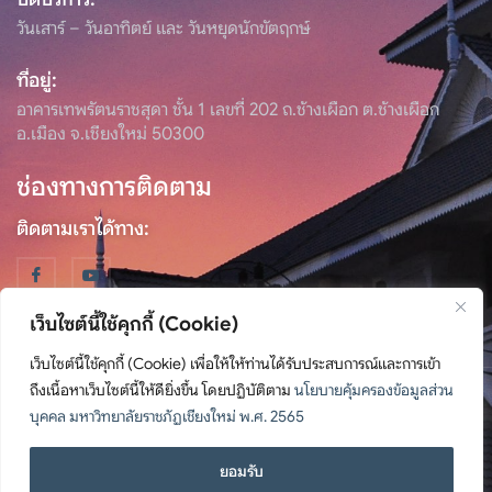
วันเสาร์ – วันอาทิตย์ และ วันหยุดนักขัตฤกษ์
ที่อยู่:
อาคารเทพรัตนราชสุดา ชั้น 1 เลขที่ 202 ถ.ช้างเผือก ต.ช้างเผือก
อ.เมือง จ.เชียงใหม่ 50300
ช่องทางการติดตาม
ติดตามเราได้ทาง:
เว็บไซต์นี้ใช้คุกกี้ (Cookie)
เว็บไซต์นี้ใช้คุกกี้ (Cookie) เพื่อให้ให้ท่านได้รับประสบการณ์และการเข้า
ถึงเนื้อหาเว็บไซต์นี้ให้ดียิ่งขึ้น โดยปฏิบัติตาม
นโยบายคุ้มครองข้อมูลส่วน
© สงวนลิขสิทธิ์ พ.ศ. 2567, สำนักศิลปะและวัฒนธรรม มหาวิทยาลัย
บุคคล มหาวิทยาลัยราชภัฏเชียงใหม่ พ.ศ. 2565
ราชภัฏเชียงใหม่
ติดต่อเรา
ยอมรับ
นโยบายคุ้มครองข้อมูลส่วนบุคคล