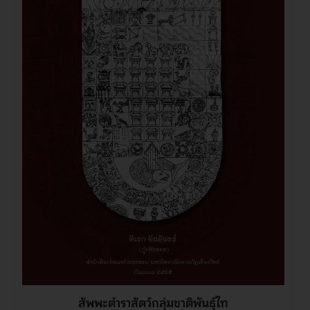
สัพพะตำราสัตว์กลุ่มชาติพันธุ์ไท