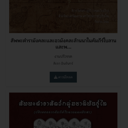
สัพพะตำรามังคละและอวมังคละล้านนาในคัมภีร์ใบลาน
และพ...
งานปริวรรต
ดิเรก อินจันทร์
ดาวน์โหลด