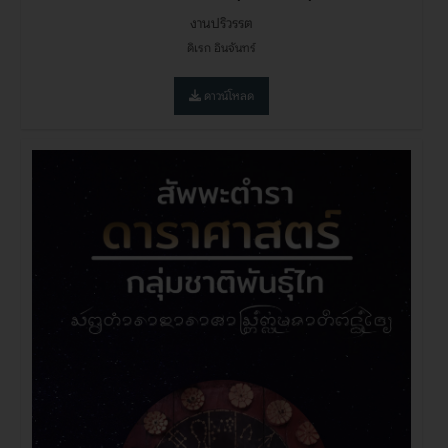
งานปริวรรต
ดิเรก อินจันทร์
ดาวน์โหลด