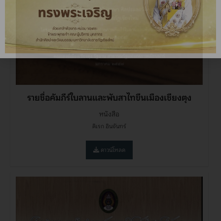
รายชื่อคัมภีร์ใบลานและพับสาไทขึนเมืองเชียงตุง
หนังสือ
ดิเรก อินจันทร์
ดาวน์โหลด