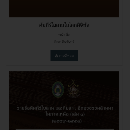
คัมภีร์ใบลานในโลกดิจิทัล
หนังสือ
ดิเรก อินจันทร์
ดาวน์โหลด