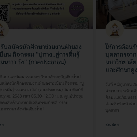
ดรับสมัครนักศึกษาช่วยงานฝ่ายลง
ให้การต้อนร
บียน กิจกรรม “ปูทาง..สู่การตื่นรู้
บุคลากรจาก
มนาวา วัง” (ภาคประชาชน)
มหาวิทยาลัยเ
และศึกษาดู
ศิลปะและวัฒนธรรม มหาวิทยาลัยราชภัฏเชียงใหม่
ับสมัครนักศึกษาช่วยงานฝ่ายลงทะเบียน กิจกรรม “ปู
วันที่ 9 มิถุนายน 2
สู่การตื่นรู้ธรรมนาวา วัง” (ภาคประชาชน) วันอาทิตย์ที่
อำนวยการ พร้อมด้
กฎาคม 2568 เวลา 05.30-12.00 น. ณ ศูนย์ประชุม
ศิลปะและวัฒนธรร
ดงสินค้านานาชาติเฉลิมพระเกียรติ 7 รอบ
ต้อนรับหัวหน้าฝ่
มพรรษา จังหวัดเชียงใหม่
บุคลากร
อ »
อ่านต่อ »