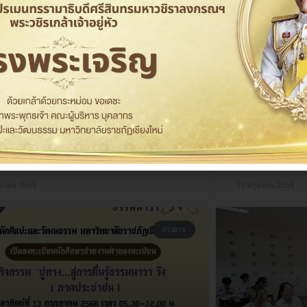
ยงใหม่” ณ อนุสาวรีย์ช้างเผือก
หัวเวียงเชียง
วันที่ 22 มิถุนายน 2568 สำนักศิลปะและวัฒนธรรม
เมื่อวันที่ 21 มิ
ทยาลัยราชภัฏเชียงใหม่ ร่วมจัดกิจกรรมป๋าเวณี
มหาวิทยาลัยราชภัฏ
ตักบาตร และบวงสรวงเจ้าพ่อช้างเผือก “ไหว้สา
คัว งานป๋าเวณีทำบ
างเผือกหัวเวียงเชียงใหม่” ณ อนุสาวรีย์ช้างเผือก
เผือก “ไหว้สาพญาช้า
้างเผือก อำเภอเมืองจังหวัดเชียงใหม่
ตำบลช้างเผือก อำเ
อ »
อ่านต่อ »
ถุนายน 2568
23 มิถุนายน 2568
ข่าวสาร