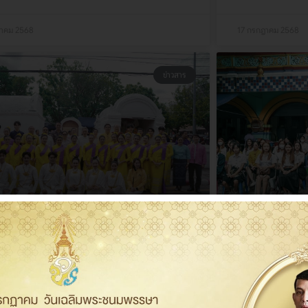
หาคม 2568
17 กรกฎาคม 2568
ข่าวสาร
มจัดกิจกรรมป๋าเวณีทำบุญ
ร่วมจัดกิจก
บาตร และบวงสรวงเจ้าพ่อช้าง
เวณีทำบุญ 
อก “ไหว้สาพญาช้างเผือกหัวเวียง
เจ้าพ่อช้างเ