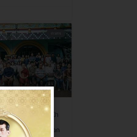
ข่าวสาร
รรมตกแต่งดาคัว งานป๋า
ตักบาตร และบวงสรวง
ผือก ไหว้สาพญาช้างเผือก