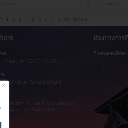
ถุนายน 2568
9 มิถุนายน 2568
้า
1
2
3
4
5
6
7
8
9
10
ถัดไป »
ทำการ
ช่องทางการ
การ:
ติดตามเราได้ทาง:
์ – วันศุกร์ เวลา 08.30 – 16.30 น.
าร:
 – วันอาทิตย์ และ วันหยุดนักขัตฤกษ์
รัตนราชสุดา ชั้น 1 เลขที่ 202 ถ.ช้างเผือก
น
ือก อ.เมือง จ.เชียงใหม่ 50300