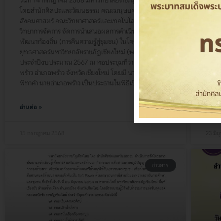
เชี
โดยสำนักศิลปะและวัฒนธรรม คณะมนุษยศาสตร์และ
สังคมศาสตร์ คณะวิทยาศาสตร์และเทคโนโลยี และคณะ
เมื่อ
วิทยาการจัดการ จัดการนำเสนอผลการดำเนินงานเพื่อการ
มหาวิ
พัฒนาท้องถิ่น (การคืนความรู้สู่ชุมชน) ในโครงการ
ทำบุญ
ยุทธศาสตร์มหาวิทยาลัยราชภัฏเชียงใหม่ (พร้าวโมเดล)
พญาช้
ประจำปีงบประมาณ 2567 ณ หอประชุมที่ว่าการอำเภอ
ตำบลช
พร้าว อำเภอพร้าว จังหวัดเชียงใหม่ โดยมี นางพัทธนันท์
พิทาคำ นายอำเภอพร้าว เป็นประธานในพิธีเปิด
อ่านต่อ »
อ่านต่
15 กรกฎาคม 2568
23 มิ
ข่าวสาร