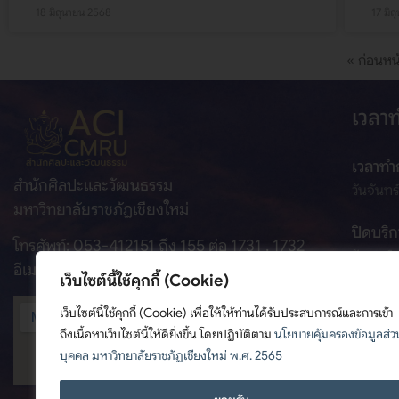
18 มิถุนายน 2568
17 มิ
« ก่อนหน
เวลา
เวลาทำ
สำนักศิลปะและวัฒนธรรม
วันจันทร
มหาวิทยาลัยราชภัฏเชียงใหม่
ปิดบริก
โทรศัพท์: 053-412151 ถึง 155 ต่อ 1731 , 1732
วันเสาร์
อีเมล: culture@cmru.ac.th
เว็บไซต์นี้ใช้คุกกี้ (Cookie)
ที่อยู่:
เว็บไซต์นี้ใช้คุกกี้ (Cookie) เพื่อให้ให้ท่านได้รับประสบการณ์และการเข้า
อาคารเทพ
ถึงเนื้อหาเว็บไซต์นี้ให้ดียิ่งขึ้น โดยปฏิบัติตาม
นโยบายคุ้มครองข้อมูลส่ว
ต.ช้างเผ
บุคคล มหาวิทยาลัยราชภัฏเชียงใหม่ พ.ศ. 2565