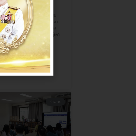
ใหม่” ณ วัดกู่เต้า
ถุนายน 2568 สำนักศิลปะและวัฒนธรรม
เชียงใหม่ ร่วมจัดกิจกรรมตกแต่งดา
ุญ ตักบาตร และบวงสรวงเจ้าพ่อช้าง
งเผือกหัวเวียงเชียงใหม่” ณ วัดกู่เต้า
ภอเมืองจังหวัดเชียงใหม่
ข่าวสาร