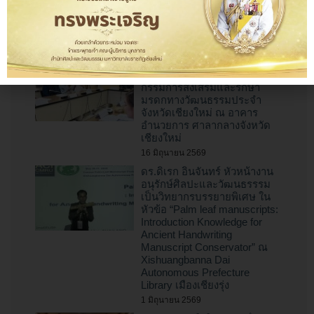
ทำบุญตักบาตรเจ้าพ่อช้างเผือก”
ไหว้สาพญาช้างเผือกหัวเวียง
เชียงใหม่ ปี พ.ศ. 2569
16 มิถุนายน 2569
ผู้อำนวยการสำนักศิลปะและ
วัฒนธรรม เข้าร่วมประชุมคณะ
กรรมการส่งเสริมและรักษา
มรดกทางวัฒนธรรมประจำ
จังหวัดเชียงใหม่ ณ อาคาร
อำนวยการ ศาลากลางจังหวัด
เชียงใหม่
16 มิถุนายน 2569
ดร.ดิเรก อินจันทร์ หัวหน้างาน
อนุรักษ์ศิลปะและวัฒนธรรรม
เป็นวิทยากรบรรยายพิเศษ ใน
หัวข้อ “Palm leaf manuscripts:
Introduction Knowledge for
Ancient Handwriting
Manuscript Conservator” ณ
Xishuangbanna Dai
Autonomous Prefecture
Library เมืองเชียงรุ่ง
1 มิถุนายน 2569