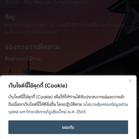
วันเสาร์ – วันอาทิตย์ และ วันหยุดนักขัตฤกษ์
ที่อยู่:
อาคารเทพรัตนราชสุดา ชั้น 1 เลขที่ 202 ถ.ช้างเผือก ต.ช้างเผือก
อ.เมือง จ.เชียงใหม่ 50300
ช่องทางการติดตาม
ติดตามเราได้ทาง:
เว็บไซต์นี้ใช้คุกกี้ (Cookie)
เว็บไซต์นี้ใช้คุกกี้ (Cookie) เพื่อให้ให้ท่านได้รับประสบการณ์และการเข้า
ถึงเนื้อหาเว็บไซต์นี้ให้ดียิ่งขึ้น โดยปฏิบัติตาม
นโยบายคุ้มครองข้อมูลส่วน
© สงวนลิขสิทธิ์ พ.ศ. 2567, สำนักศิลปะและวัฒนธรรม มหาวิทยาลัย
บุคคล มหาวิทยาลัยราชภัฏเชียงใหม่ พ.ศ. 2565
ราชภัฏเชียงใหม่
ติดต่อเรา
ยอมรับ
นโยบายคุ้มครองข้อมูลส่วนบุคคล
Open c