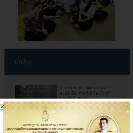
ข่าวล่าสุด
การประกวด “สุดยอดกลอง
สะบัดชัย ราชภัฏเชียงใหม่”
ประจำปี 2569
10 กรกฎาคม 2569
สำนักศิลปะและวัฒนธรรม
มหาวิทยาลัยราชภัฏเชียงใหม่
ร่วมเป็นเจ้าภาพจัดงาน “ป๋าเวณี