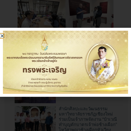
ข่าวล่าสุด
การประกวด “สุดยอดกลอง
สะบัดชัย ราชภัฏเชียงใหม่”
ประจำปี 2569
10 กรกฎาคม 2569
สำนักศิลปะและวัฒนธรรม
มหาวิทยาลัยราชภัฏเชียงใหม่
ร่วมเป็นเจ้าภาพจัดงาน “ป๋าเวณี
ทำบุญตักบาตรเจ้าพ่อช้างเผือก”
ไหว้สาพญาช้างเผือกหัวเวียง