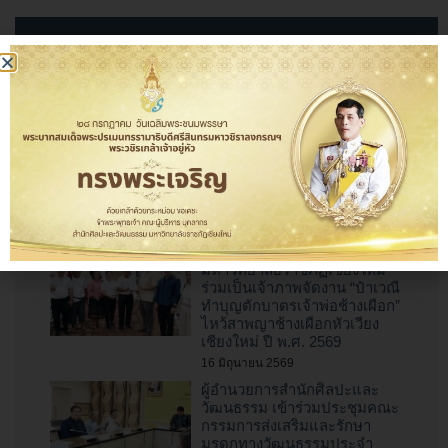
ข่าวล่าสุด
การประกวด “สุดยอดกลอง
สะบัดชัย ราชภัฏเชียงใหม่”
ประจำปี 2569
10 กรกฎาคม 2569
สำนักศิลปะและวัฒนธรรม
มหาวิทยาลัยราชภัฏเชียงใหม่
ร่วมเป็นเจ้าภาพจัดงาน “ป๋าเวณี
ทำบุญตักบาตรเจ้าพ่อช้างเผือก”
ไหว้สาพญาช้างเผือกหัวเวียง
เชียงใหม่ ปี พ.ศ. 2569
16 มิถุนายน 2569
ผู้อำนวยการสำนักศิลปะและ
วัฒนธรรม เข้าร่วมประชุมคณะ
กรรมการส่งเสริมและรักษา
มรดกทางวัฒนธรรมประจำ