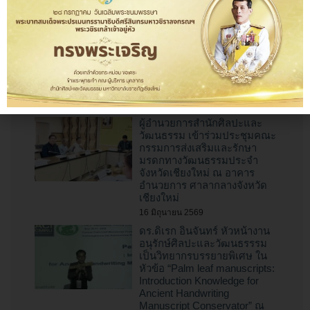
สำนักศิลปะและวัฒนธรรม
มหาวิทยาลัยราชภัฏเชียงใหม่
ร่วมเป็นเจ้าภาพจัดงาน “ป๋าเวณี
ทำบุญตักบาตรเจ้าพ่อช้างเผือก”
ไหว้สาพญาช้างเผือกหัวเวียง
เชียงใหม่ ปี พ.ศ. 2569
16 มิถุนายน 2569
ผู้อำนวยการสำนักศิลปะและ
วัฒนธรรม เข้าร่วมประชุมคณะ
กรรมการส่งเสริมและรักษา
มรดกทางวัฒนธรรมประจำ
จังหวัดเชียงใหม่ ณ อาคาร
อำนวยการ ศาลากลางจังหวัด
เชียงใหม่
16 มิถุนายน 2569
ดร.ดิเรก อินจันทร์ หัวหน้างาน
อนุรักษ์ศิลปะและวัฒนธรรรม
เป็นวิทยากรบรรยายพิเศษ ใน
หัวข้อ “Palm leaf manuscripts:
Introduction Knowledge for
Ancient Handwriting
Manuscript Conservator” ณ