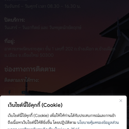
วันจันทร์ – วันศุกร์ เวลา 08.30 – 16.30 น.
ปิดบริการ:
วันเสาร์ – วันอาทิตย์ และ วันหยุดนักขัตฤกษ์
ที่อยู่:
อาคารเทพรัตนราชสุดา ชั้น 1 เลขที่ 202 ถ.ช้างเผือก ต.ช้างเผือก
อ.เมือง จ.เชียงใหม่ 50300
ช่องทางการติดตาม
ติดตามเราได้ทาง:
เว็บไซต์นี้ใช้คุกกี้ (Cookie)
เว็บไซต์นี้ใช้คุกกี้ (Cookie) เพื่อให้ให้ท่านได้รับประสบการณ์และการเข้า
ถึงเนื้อหาเว็บไซต์นี้ให้ดียิ่งขึ้น โดยปฏิบัติตาม
นโยบายคุ้มครองข้อมูลส่วน
© สงวนลิขสิทธิ์ พ.ศ. 2567, สำนักศิลปะและวัฒนธรรม มหาวิทยาลัย