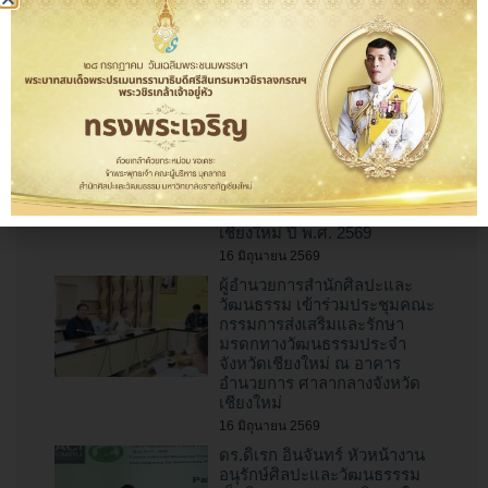
การประกวด “สุดยอดกลอง
สะบัดชัย ราชภัฏเชียงใหม่”
ประจำปี 2569
10 กรกฎาคม 2569
สำนักศิลปะและวัฒนธรรม
มหาวิทยาลัยราชภัฏเชียงใหม่
ร่วมเป็นเจ้าภาพจัดงาน “ป๋าเวณี
ทำบุญตักบาตรเจ้าพ่อช้างเผือก”
ไหว้สาพญาช้างเผือกหัวเวียง
เชียงใหม่ ปี พ.ศ. 2569
16 มิถุนายน 2569
ผู้อำนวยการสำนักศิลปะและ
วัฒนธรรม เข้าร่วมประชุมคณะ
กรรมการส่งเสริมและรักษา
มรดกทางวัฒนธรรมประจำ
จังหวัดเชียงใหม่ ณ อาคาร
อำนวยการ ศาลากลางจังหวัด
เชียงใหม่
16 มิถุนายน 2569
ดร.ดิเรก อินจันทร์ หัวหน้างาน
อนุรักษ์ศิลปะและวัฒนธรรรม