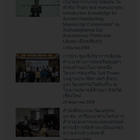
เป็นวิทยากรบรรยายพิเศษ ใน
หัวข้อ “Palm leaf manuscripts:
Introduction Knowledge for
Ancient Handwriting
Manuscript Conservator” ณ
Xishuangbanna Dai
Autonomous Prefecture
Library เมืองเชียงรุ่ง
1 มิถุนายน 2569
การประชุมเชิงวิชาการเพื่อจัด
ทำแนวทางการส่งเสริมคุณค่า
กลองล้านนาในภาคเหนือ
โครงการส่งเสริม Soft Power
บนฐานประวัติศาสตร์ ศิลปะ
และวัฒนธรรมในท้องถิ่น ณ
โรงแรมสมายล์ล้านนา จังหวัด
เชียงใหม่
20 พฤษภาคม 2569
สำนักศิลปะและวัฒนธรรม
มร.ชม. หารือแนวทางโครงการ
สำรวจเอกสารและเผยแพร่องค์
ความรู้การจัดทำทะเบียนมรดก
ความทรงจำแห่งชาติ
29 เมษายน 2569