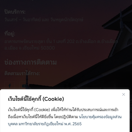
ปิดบริการ:
วันเสาร์ – วันอาทิตย์ และ วันหยุดนักขัตฤกษ์
ที่อยู่:
อาคารเทพรัตนราชสุดา ชั้น 1 เลขที่ 202 ถ.ช้างเผือก ต.ช้างเผือก
อ.เมือง จ.เชียงใหม่ 50300
ช่องทางการติดตาม
ติดตามเราได้ทาง:
เว็บไซต์นี้ใช้คุกกี้ (Cookie)
เว็บไซต์นี้ใช้คุกกี้ (Cookie) เพื่อให้ให้ท่านได้รับประสบการณ์และการเข้า
ถึงเนื้อหาเว็บไซต์นี้ให้ดียิ่งขึ้น โดยปฏิบัติตาม
นโยบายคุ้มครองข้อมูลส่วน
© สงวนลิขสิทธิ์ พ.ศ. 2567, สำนักศิลปะและวัฒนธรรม มหาวิทยาลัย
บุคคล มหาวิทยาลัยราชภัฏเชียงใหม่ พ.ศ. 2565
ราชภัฏเชียงใหม่