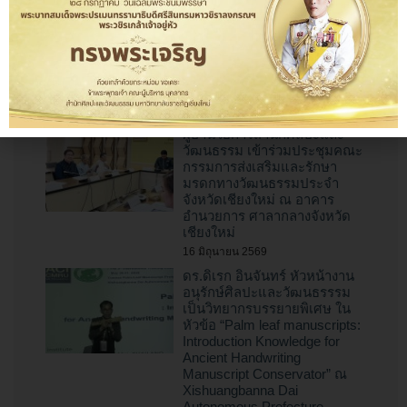
สำนักศิลปะและวัฒนธรรม
มหาวิทยาลัยราชภัฏเชียงใหม่
ร่วมเป็นเจ้าภาพจัดงาน “ป๋าเวณี
ทำบุญตักบาตรเจ้าพ่อช้างเผือก”
ไหว้สาพญาช้างเผือกหัวเวียง
เชียงใหม่ ปี พ.ศ. 2569
16 มิถุนายน 2569
ผู้อำนวยการสำนักศิลปะและ
วัฒนธรรม เข้าร่วมประชุมคณะ
กรรมการส่งเสริมและรักษา
มรดกทางวัฒนธรรมประจำ
จังหวัดเชียงใหม่ ณ อาคาร
อำนวยการ ศาลากลางจังหวัด
เชียงใหม่
16 มิถุนายน 2569
ดร.ดิเรก อินจันทร์ หัวหน้างาน
อนุรักษ์ศิลปะและวัฒนธรรรม
เป็นวิทยากรบรรยายพิเศษ ใน
หัวข้อ “Palm leaf manuscripts:
Introduction Knowledge for
Ancient Handwriting
Manuscript Conservator” ณ
Xishuangbanna Dai
Autonomous Prefecture