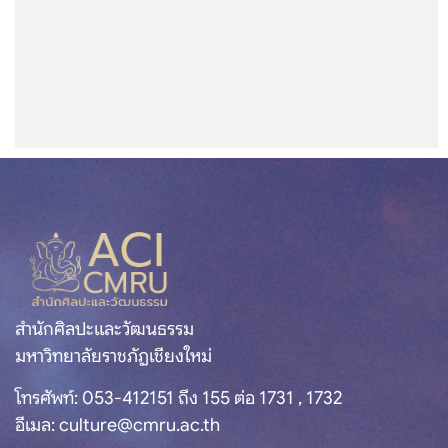
สำนักศิลปะและวัฒนธรรม
มร.ชม. หารือแนวทางโครงการ
สำรวจเอกสารและเผยแพร่องค์
ความรู้การจัดทำทะเบียนมรดก
ความทรงจำแห่งชาติ
29 เมษายน 2569