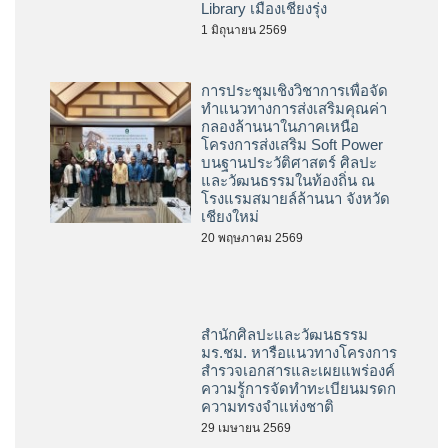
เป็นวิทยากรบรรยายพิเศษ ใน
หัวข้อ “Palm leaf manuscripts:
Introduction Knowledge for
Ancient Handwriting
Manuscript Conservator” ณ
Xishuangbanna Dai
Autonomous Prefecture
Library เมืองเชียงรุ่ง
1 มิถุนายน 2569
การประชุมเชิงวิชาการเพื่อจัด
ทำแนวทางการส่งเสริมคุณค่า
กลองล้านนาในภาคเหนือ
โครงการส่งเสริม Soft Power
บนฐานประวัติศาสตร์ ศิลปะ
และวัฒนธรรมในท้องถิ่น ณ
โรงแรมสมายล์ล้านนา จังหวัด
เชียงใหม่
20 พฤษภาคม 2569