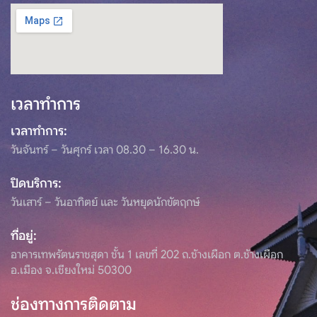
สำนักศิลปะและวัฒนธรรม
มหาวิทยาลัยราชภัฏเชียงใหม่
โทรศัพท์: 053-412151 ถึง 155 ต่อ 1731 , 1732
อีเมล: culture@cmru.ac.th
เวลาทำการ
เวลาทำการ:
วันจันทร์ – วันศุกร์ เวลา 08.30 – 16.30 น.
ปิดบริการ:
วันเสาร์ – วันอาทิตย์ และ วันหยุดนักขัตฤกษ์