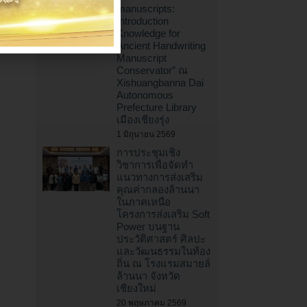
manuscripts:
Introduction
Knowledge for
Ancient Handwriting
Manuscript
Conservator” ณ
Xishuangbanna Dai
Autonomous
Prefecture Library
เมืองเชียงรุ่ง
1 มิถุนายน 2569
การประชุมเชิง
วิชาการเพื่อจัดทำ
แนวทางการส่งเสริม
คุณค่ากลองล้านนา
ในภาคเหนือ
โครงการส่งเสริม Soft
Power บนฐาน
ประวัติศาสตร์ ศิลปะ
และวัฒนธรรมในท้อง
ถิ่น ณ โรงแรมสมายล์
ล้านนา จังหวัด
เชียงใหม่
20 พฤษภาคม 2569