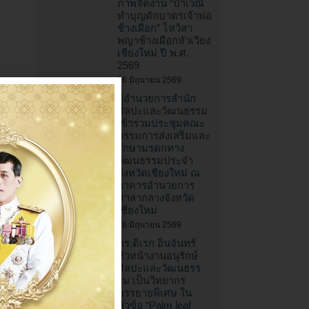
ภาพจัดงาน “ป๋าเวณี
ทำบุญตักบาตรเจ้าพ่อ
ช้างเผือก” ไหว้สา
พญาช้างเผือกหัวเวียง
เชียงใหม่ ปี พ.ศ.
2569
16 มิถุนายน 2569
ผู้อำนวยการสำนัก
ศิลปะและวัฒนธรรม
เข้าร่วมประชุมคณะ
กรรมการส่งเสริมและ
รักษามรดกทาง
วัฒนธรรมประจำ
จังหวัดเชียงใหม่ ณ
อาคารอำนวยการ
ศาลากลางจังหวัด
เชียงใหม่
16 มิถุนายน 2569
ดร.ดิเรก อินจันทร์
หัวหน้างานอนุรักษ์
ศิลปะและวัฒนธรร
รม เป็นวิทยากร
บรรยายพิเศษ ใน
หัวข้อ “Palm leaf