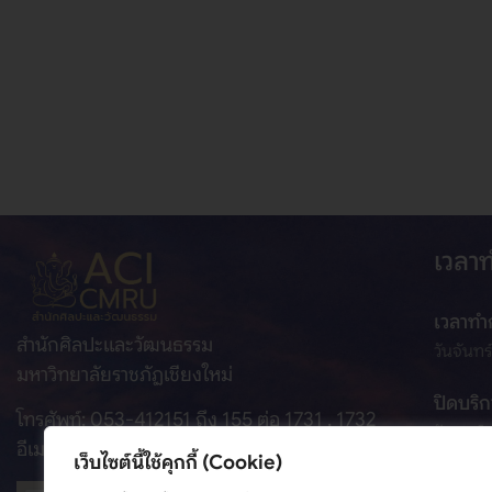
เวลา
เวลาทำ
สำนักศิลปะและวัฒนธรรม
วันจันทร
มหาวิทยาลัยราชภัฏเชียงใหม่
ปิดบริก
โทรศัพท์: 053-412151 ถึง 155 ต่อ 1731 , 1732
วันเสาร์
อีเมล: culture@cmru.ac.th
เว็บไซต์นี้ใช้คุกกี้ (Cookie)
ที่อยู่: