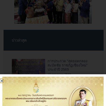
ข่าวล่าสุด
การประกวด “สุดยอดกลอง
สะบัดชัย ราชภัฏเชียงใหม่”
ประจำปี 2569
10 กรกฎาคม 2569
สำนักศิลปะและวัฒนธรรม
มหาวิทยาลัยราชภัฏเชียงใหม่
ร่วมเป็นเจ้าภาพจัดงาน “ป๋าเวณี
ทำบุญตักบาตรเจ้าพ่อช้างเผือก”
ไหว้สาพญาช้างเผือกหัวเวียง