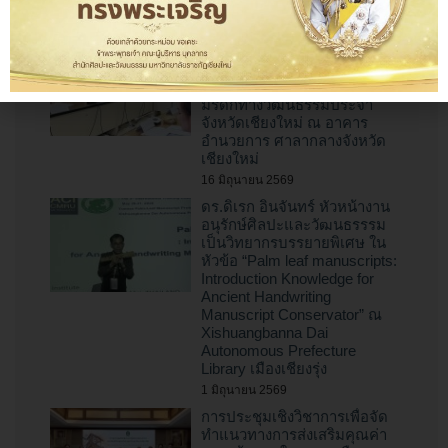
เชียงใหม่ ปี พ.ศ. 2569
16 มิถุนายน 2569
ผู้อำนวยการสำนักศิลปะและ
วัฒนธรรม เข้าร่วมประชุมคณะ
กรรมการส่งเสริมและรักษา
มรดกทางวัฒนธรรมประจำ
จังหวัดเชียงใหม่ ณ อาคาร
อำนวยการ ศาลากลางจังหวัด
เชียงใหม่
16 มิถุนายน 2569
ดร.ดิเรก อินจันทร์ หัวหน้างาน
อนุรักษ์ศิลปะและวัฒนธรรรม
เป็นวิทยากรบรรยายพิเศษ ใน
หัวข้อ “Palm leaf manuscripts:
Introduction Knowledge for
Ancient Handwriting
Manuscript Conservator” ณ
Xishuangbanna Dai
Autonomous Prefecture
Library เมืองเชียงรุ่ง
1 มิถุนายน 2569
การประชุมเชิงวิชาการเพื่อจัด
ทำแนวทางการส่งเสริมคุณค่า