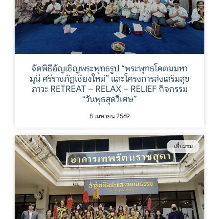
จัดพิธีอัญเชิญพระพุทธรูป “พระพุทธโคตมมหา
มุนี ศรีราชภัฏเชียงใหม่” และโครงการส่งเสริมสุข
ภาวะ RETREAT – RELAX – RELIEF กิจกรรม
“วันพุธสุดวิเศษ”
8 เมษายน 2569
เยี่ยมชม