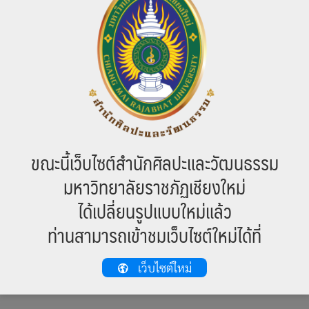
ซึ่งเป็น
คนไทลื้อ
และได้อพยพเข้ามาตั้งถิ่นฐานครั้งใหญ่ในเมืองลำพูน และ
เชียงใหม่ ในศตวรรษที่ ๑๙ ด้วยสาเหตุของสงคราม เจ้าเมืองยองพร้อม
ด้วยบุตรภรรยา น้องทั้ง ๔ ญาติพี่น้อง ขุนนาง พระสงฆ์และไพร่พลจาก
เมืองยอง จำนวน ๒๐,๐๐๐ คน เข้ามาแผ้วถางเมืองลำพูนที่ร้างอยู่ ตั้ง
บ้านเรือนตามลุ่มน้ำแม่ทา น้ำแม่ปิง ผู้คนทั่วไปในแถบนั้นจึงเรียกคน
ที่มาจากเมืองยองว่า ชาวไทยอง
ประเพณีของชาวไทยอง เป็นประ
เพณีฮ้องขวัญ ประเพณีส่งเคราะห์ และพิธีกรรมเกี่ยวกับความตาย
ขณะนี้เว็บไซต์สำนักศิลปะและวัฒนธรรม
ส่วนจัดแสดง เป็นการแสดงถึง
พิธีทำบุญเสาใจบ้าน หรือ เสา
หลักเมือง
และภาพวาดด้านหลังเป็นภาพวาด
พระธาตุหน่อ เมืองลวง
มหาวิทยาลัยราชภัฏเชียงใหม่
สิบสองปันนา แต่พระธาตุที่สำคัญของไทลื้อเมืองยอง
ได้เปลี่ยนรูปแบบใหม่แล้ว
ก็คือ พระธาตุศรีใจ เมืองเชียงรุ่ง สิบสองปันนา
ท่านสามารถเข้าชมเว็บไซต์ใหม่ได้ที่
8079 total views
, 1 views today
เว็บไซต์ใหม่