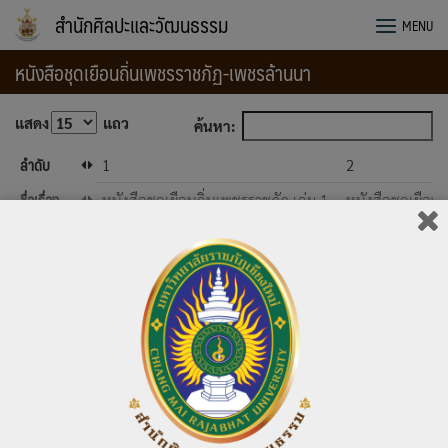
Skip
สำนักศิลปะและวัฒนธรรม
MENU
to
content
หนังสือชุดเยือนถิ่นเพชรราชภัฏ-เพชรล้านนา
แสดง
แถว
ค้นหา:
ลำดับ
1
2
ชื่อเรื่อง
หนังสือชุดเยือนถิ่นเพชรราชภัฏ เล่ม 1
หนังสือชุดเยือนถ
ประจำปี
2562
2563
ดาวน์โหลด
ดาวน์โหลด: Visitpetchrajabhat1
ดาวน์โหลด:
ดาวน์โหลด: 447, ขนาด: 3.9 MB
ดาวน์โหลด: 3
แสดง 1 ถึง 3 จาก 3 แถว
ก่อนหน้า
ถัดไป
1502 total views
, 2 views today