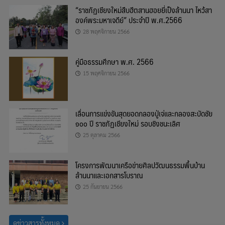
“ราชภัฏเชียงใหม่สืบฮีตสานฮอยยี่เป็งล้านนา ไหว้สา
องค์พระมหาเจดีย์” ประจำปี พ.ศ.2566
28 พฤศจิกายน 2566
คู่มือธรรมศึกษา พ.ศ. 2566
15 พฤศจิกายน 2566
เลื่อนการแข่งขันสุดยอดกลองปู่เจ่และกลองสะบัดชัย
๑๐๐ ปี ราชภัฏเชียงใหม่ รอบชิงชนะเลิศ
25 ตุลาคม 2566
โครงการพัฒนาเครือข่ายศิลปวัฒนธรรมพื้นบ้าน
ล้านนาและเอกสารโบราณ
25 กันยายน 2566
ดูข่าวสารทั้งหมด