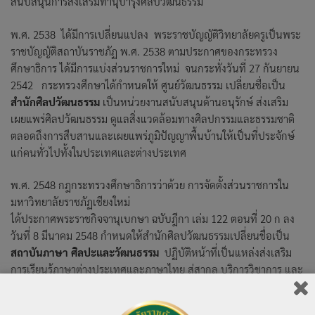
สนับสนุนการส่งเสริมทำนุบำรุงศิลปวัฒนธรรม
พ.ศ. 2538 ได้มีการเปลี่ยนแปลง พระราชบัญญัติวิทยาลัยครูเป็นพระ
ราชบัญญัติสถาบันราชภัฏ พ.ศ. 2538 ตามประกาศของกระทรวง
ศึกษาธิการ ได้มีการแบ่งส่วนราชการใหม่ จนกระทั่งวันที่ 27 กันยายน
2542 กระทรวงศึกษาได้กำหนดให้ ศูนย์วัฒนธรรม เปลี่ยนชื่อเป็น
สำนักศิลปวัฒนธรรม
เป็นหน่วยงานสนับสนุนด้านอนุรักษ์ ส่งเสริม
เผยแพร่ศิลปวัฒนธรรม ดูแลสิ่งแวดล้อมทางศิลปกรรมและธรรมชาติ
ตลอดถึงการสืบสานและเผยแพร่ภูมิปัญญาพื้นบ้านให้เป็นที่ประจักษ์
แก่คนทั่วไปทั้งในประเทศและต่างประเทศ
พ.ศ. 2548 กฎกระทรวงศึกษาธิการว่าด้วย การจัดตั้งส่วนราชการใน
มหาวิทยาลัยราชภัฏเชียงใหม่
ได้ประกาศพระราชกิจจานุเบกษา ฉบับฎีกา เล่ม 122 ตอนที่ 20 ก ลง
วันที่ 8 มีนาคม 2548 กำหนดให้สำนักศิลปวัฒนธรรมเปลี่ยนชื่อเป็น
สถาบันภาษา ศิลปะและวัฒนธรรม
ปฏิบัติหน้าที่เป็นแหล่งส่งเสริม
การเรียนรู้ภาษาต่างประเทศและภาษาไทย สู่สากล บริการวิชาการ และ
สื่อทันสมัยเพื่อฝึกทักษะทางภาษา พัฒนาความรู้และความสามารถทาง
ด้านภาษาของนักศึกษา คณาจารย์ บุคลากรของมหาวิทยาลัยและ