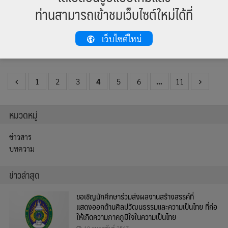
ประจำปี 2560 เพื่อจัดเตรียมกิจกรรม โครงการต่างๆที่กำลังจะเกิดขึ้น โด
ท่านสามารถเข้าชมเว็บไซต์ใหม่ได้ที่
ยมีผศ.สุชานาฏ สิตานุรักษ์ ผู้อำนวยการสำนักศิลปะและวัฒนธรรมเป็น
ประธานการประชุม ณ ห้องประชุมเอื้องสายม่านพระอินทร์ ชั้น 2 อาคารเทพ
รัตนราชสุดา
เว็บไซต์ใหม่
576 total views
1
2
3
4
5
6
…
11
หมวดหมู่
ข่าวสาร
บทความ
ข่าวล่าสุด
ขอเชิญนักศึกษาร่วมส่งผลงานสร้างสรรค์ที่
แสดงออกด้านศิลปวัฒนธรรมและความเป็นไทย ที่ก่อ
ให้เกิดความภาคภูมิใจในความเป็นไทย