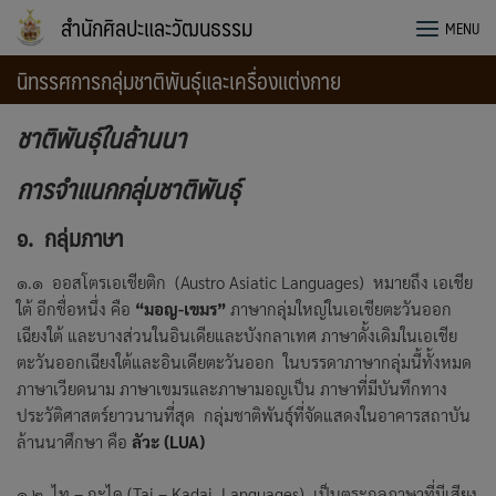
Skip
สำนักศิลปะและวัฒนธรรม
MENU
to
content
นิทรรศการกลุ่มชาติพันธุ์และเครื่องแต่งกาย
ชาติพันธุ์ในล้านนา
การจำแนกกลุ่มชาติพันธุ์
๑
. กลุ่มภาษา
๑.๑ ออสโตรเอเชียติก (Austro Asiatic Languages) หมายถึง เอเชีย
ใต้ อีกชื่อหนึ่ง คือ
“มอญ-เขมร”
ภาษากลุ่มใหญ่ในเอเชียตะวันออก
เฉียงใต้ และบางส่วนในอินเดียและบังกลาเทศ ภาษาดั้งเดิมในเอเชีย
ตะวันออกเฉียงใต้และอินเดียตะวันออก ในบรรดาภาษากลุ่มนี้ทั้งหมด
ภาษาเวียดนาม ภาษาเขมรและภาษามอญเป็น ภาษาที่มีบันทึกทาง
ประวัติศาสตร์ยาวนานที่สุด กลุ่มชาติพันธุ์ที่จัดแสดงในอาคารสถาบัน
ล้านนาศึกษา คือ
ลัวะ
(
LUA)
๑.๒ ไท – กะได (Tai – Kadai Languages) เป็นตระกูลภาษาที่มีเสียง