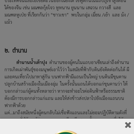
ประเทศจีนและเอเชียตะวันออกเฉียงใต้ ใช้พูดกันในแถบภูเขาสูงตอน
ใต้ของจีน เช่น มณฑลกุ้ยโจว หูหนาน ยูนนาน เสฉวน กวางสี และ
มณฑลหูเป่ย ที่เรียกกันว่า “ชาวเขา” พบในกลุ่ม เมี่ยน /เย้า และ ม้ง /
แม้ว
๒. ตำนาน
ตำนานน้ำเต้าปุง
ตำนานของผู้คนในแถบอาเซียนเล่าถึงตำนาน
การเกิดเผ่าพันธุ์ของมนุษย์เอาไว้ว่า ในสมัยที่ฟ้ากับดินยังติดต่อกันได้ ผี
และคนเที่ยวไปมาหาสู่กัน บนฟากฟ้ามีแถนเป็นใหญ่ บนดินมีขุนคาน
ปลูกบ้านสร้างเมืองในเมืองลุ่ม ในครั้งนั้นแถนได้บอกแก่ขุนคานว่า ให้
บอกกล่าวแก่ผู้คนทั้งหลายว่า หากจะทำอะไรต่อดินฟ้าหรือธรรมชาติ
ต้องมีการบอกกล่าวแก่แถน และให้ส่งข้าวส่งปลาไปยังเมืองแถนบน
ฟากฟ้าด้วย
แต่…มาถึงสมัยหนึ่งผู้คนกลับไม่เชื่อฟังแถนและไม่ยอมปฏิบัติตามดังที่
แถนเคยสั่งไว้ แม้ว่าแถนจะลงมาเตือนถึงสองครั้งสองครา เพื่อให้
มนุษย์กลับไปส่งข้าวปลาให้แถนผู้คนก็ยังไม่นำพา… แถนจึงบันดาลให้
เกิดน้ำท่วมเมือง ผู้คนพากันล้มตายฉิบหายหมด เมื่อนั้นขุนคานและผู้