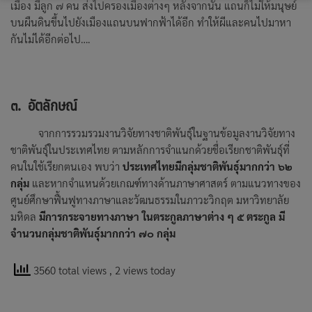
เมือง มีลูก ๗ คน ส่งไปครองเมืองต่างๆ หลังจากนั้น แถนก็ไม่ให้มนุษย์
บนผืนดินขึ้นไปยังเมืองแถนบนฟากฟ้าได้อีก ทำให้ผีและคนไปมาหา
กันไม่ได้อีกต่อไป….
๓. อัตลักษณ์
จากการรวมรวมงานวิจัยทางชาติพันธุ์ในฐานข้อมูลงานวิจัยทาง
ชาติพันธุ์ในประเทศไทย ตามหลักการจำแนกด้วยชื่อเรียกชาติพันธุ์ที่
คนในใช้เรียกตนเอง พบว่า
ประเทศไทยมีกลุ่มชาติพันธุ์มากกว่า ๖๒
กลุ่ม
และหากจำแหนด้วยเกณฑ์ทางด้านภาษาศาสตร์ ตามแนวทางของ
ศูนย์ศึกษาฟื้นฟูทางภาษาและวัฒนธรรมในภาวะวิกฤต มหาวิทยาลัย
มหิดล
มีการกระจายทางภาษา ในตระกูลภาษาต่าง ๆ ๕ ตระกูล มี
จำนวนกลุ่มชาติพันธุ์มากกว่า ๗๐ กลุ่ม
3560 total views
, 2 views today