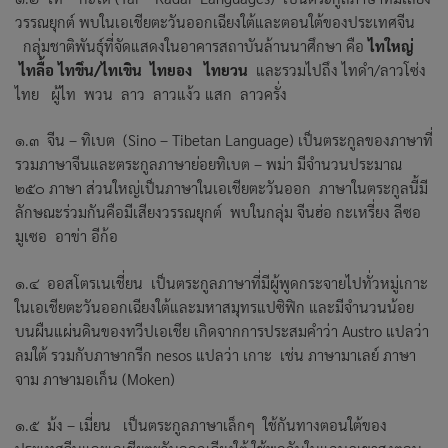
วรรณยุกต์ พบในเอเชียตะวันออกเฉียงใต้และตอนใต้ของประเทศจีน
กลุ่มชาติพันธุ์ที่จัดแสดงในอาคารสถาบันล้านนาศึกษา คือ
ไทใหญ่
ไทลื้อ ไทขึน/ไทเขิน ไทยอง ไทยวน
และรวมไปถึง ไทดำ/ลาวโซ่ง
ไทย ผู้ไท พวน ลาว ลาวแง้ว แสก ลาวครั่ง
๑.๓ จีน – ทิเบต (Sino – Tibetan Language) เป็นตระกูลของภาษาที่
รวมภาษาจีนและตระกูลภาษาย่อยทิเบต – พม่า มีจำนวนประมาณ
๒๕๐ ภาษา ส่วนใหญ่เป็นภาษาในเอเชียตะวันออก ภาษาในตระกูลนี้มี
ลักษณะร่วมกันคือมีเสียงวรรณยุกต์ พบในกลุ่ม จีนฮ่อ กะเหรี่ยง ลีซอ
มูเซอ อาข่า อีก้อ
๑.๔ ออสโตรเนเชี่ยน เป็นตระกูลภาษาที่มีผู้พูดกระจายไปทั่วหมู่เกาะ
ในเอเชียตะวันออกเฉียงใต้และมหาสมุทรแปซิฟิก และมีจำนวนน้อย
บนผืนแผ่นดินของทวีปเอเชีย เกิดจากการประสมคำว่า Austro แปลว่า
ลมใต้ รวมกับภาษากรีก nesos แปลว่า เกาะ เช่น ภาษามาเลย์ ภาษา
จาม ภาษามอเก็น (Moken)
๑.๕ ม้ง – เมี่ยน เป็นตระกูลภาษาเล็กๆ ใช้กันทางตอนใต้ของ