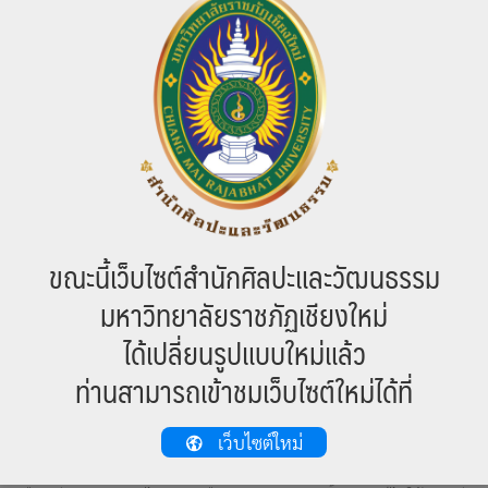
เป็นใหญ่รวม ๓ คน รู้ว่าแถนโกรธ จึงพากันต่อแพให้ลอยขึ้นไปหาแถน
บนฟ้า บอกเล่าเหตุการณ์ต่างๆให้แถนฟัง แถนกล่าวว่าสมควรแล้ว
เพราะมนุษย์ไม่เชื่อฟังตน ขุนคานและผู้เป็นใหญ่ทั้งสามต้องอยู่เฝ้า
แถนกระทั่งน้ำลด จึงขอลาแถนลงมายังเมืองลุ่ม แถนให้ควายลงมา
ด้วย๓ ตัว ขุนทั้ง ๓ ทำนาได้ ๓ ปี ควายก็ตาย แล้วเกิดเครือหมากน้ำ
เต้า ออกมาจากรูจมูกควายถึง ๓ ลูก มีผู้คนมากมายเกิดออกมาจากผล
น้ำเต้านั้นปู่ลางเชิงผู้เป็นหนึ่งในผู้เป็นใหญ่ หยิบเอาเหล็กไปเจาะ เกิด
เป็นคนออกมา ๒ กลุ่มคือ ไทยลมและไทยลี ขุนคานจึงนำเหล็กอีก
ท่อนหนึ่งไปเจาะอีกรูหนึ่งของน้ำเต้า จึงเกิดออกมาเป็นไทเลิง ไทลอ
และไทควง คนที่ออกจากรูน้ำเต้าที่ต่างกัน ก็ถือเป็นคนที่ต่างกัน คนที่
ขณะนี้เว็บไซต์สำนักศิลปะและวัฒนธรรม
ออกจากรูเล็กกว่าถือเป็นข้าหรือข่า ส่วนคนที่ออกมาจากรูที่ใหญ่กว่าให้
มหาวิทยาลัยราชภัฏเชียงใหม่
ถือเป็นไทคนทั้งหลายแต่งงานออกลูกหลานมากมาย ทำมาหากินกัน
ได้เปลี่ยนรูปแบบใหม่แล้ว
มาเนิ่นนานและเริ่มไม่เชื่อฟังผู้ปกครองและแถนเช่นเดิม ผู้เป็นใหญ่
แห่งผืนดินทั้งสาม จึงขึ้นไปเฝ้าแถนอีกครั้งหนึ่ง แถนจึงส่งขุนครูและ
ท่านสามารถเข้าชมเว็บไซต์ใหม่ได้ที่
ขุนครอง ลงมา แต่ปรากฏว่าทั้งสองกลับไม่สนใจปกครองบ้านเมือง
ทำให้ไพร่ฟ้าเป็นทุกข์กันมากยิ่งขึ้น ขุนคานและพรรคพวกต้องกลับไป
เว็บไซต์ใหม่
เฝ้าแถนอีกครั้ง เพื่อให้ขุนครูและขุนครองกลับขึ้นไปยังเมืองแถนจาก
นั้นแถนจึงส่งขุนบูลม ลงมาที่นาน้อย อ้อยหนู ขุนบูลมสร้างบ้านแปง