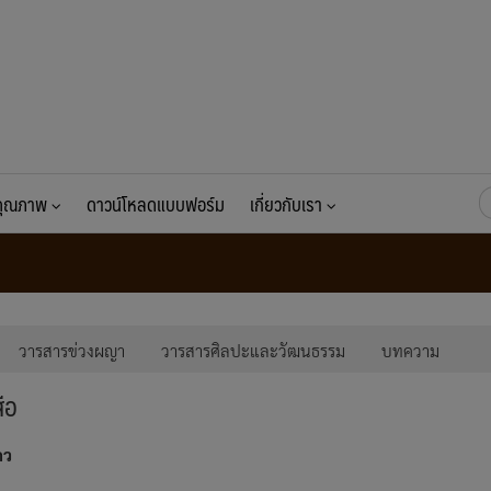
ค้
นคุณภาพ
ดาวน์โหลดแบบฟอร์ม
เกี่ยวกับเรา
สำ
วารสารข่วงผญา
วารสารศิลปะและวัฒนธรรม
บทความ
ือ
ถว