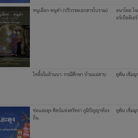
หนูเผือก-หนูคำ (ปริวรรตเอกสารโบราณ)
อนาโตล โจ
อร์เป็ลติเยร์
ไทลื้อในล้านนา: กรณีศึกษา บ้านแม่สาบ
ยุพิน เข็มมุ
ช่อและตุง ศิลป์แห่งศรัทธา ภูมิปัญญาท้อง
ยุพิน เข็มมุ
ถิ่น