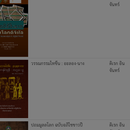
จันทร์
วรรณกรรมไทขึน : อะลอง-นาง
ดิเรก อิน
จันทร์
ปถมมูลลโลก ฉบับอภิไชขาวปี
ดิเรก อิน