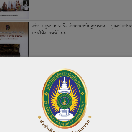
คร่าว กฎหมาย จารีต ตำนาน หลักฐานทาง
ภูเดช แสน
ประวัติศาสตร์ล้านนา
รายชื่อคัมภีร์ใบลานและพับสาไทขึนเมือง
ดิเรก อิน
เชียงตุง
จันทร์