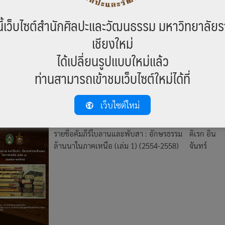
ี้เว็บไซต์สำนักศิลปะและวัฒนธรรม มหาวิทยาลัยร
สัพพะตำรายาดีไทลื้อ-ไทขึน
ดิเรก อิน
เชียงใหม่
จันทร์
ได้เปลี่ยนรูปแบบใหม่แล้ว
ท่านสามารถเข้าชมเว็บไซต์ใหม่ได้ที่
เว็บไซต์ใหม่
รายชื่อคัมภีร์ใบลานและพับสา : อักษรธรรม
ดิเรก อิน
ล้านนาในภาคเหนือ (เล่ม 1) (2554-2558)
จันทร์