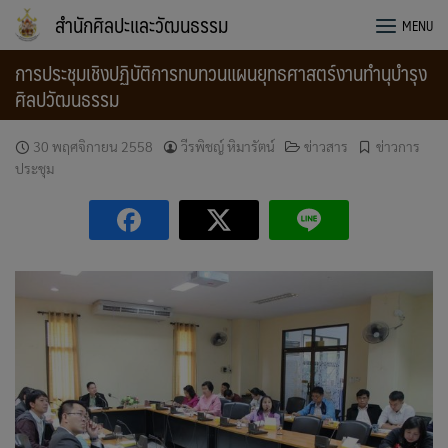
Skip
สำนักศิลปะและวัฒนธรรม
MENU
to
content
การประชุมเชิงปฏิบัติการทบทวนแผนยุทธศาสตร์งานทำนุบำรุง
ศิลปวัฒนธรรม
30 พฤศจิกายน 2558
วีรพิชญ์ หิมารัตน์
ข่าวสาร
ข่าวการ
ประชุม