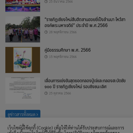
25 ธันวาคม 2566
“ราชภัฏเชียงใหม่สืบฮีตสานฮอยยี่เป็งล้านนา ไหว้สา
องค์พระมหาเจดีย์” ประจำปี พ.ศ.2566
28 พฤศจิกายน 2566
คู่มือธรรมศึกษา พ.ศ. 2566
15 พฤศจิกายน 2566
เลื่อนการแข่งขันสุดยอดกลองปู่เจ่และกลองสะบัดชัย
๑๐๐ ปี ราชภัฏเชียงใหม่ รอบชิงชนะเลิศ
25 ตุลาคม 2566
ดูข่าวสารทั้งหมด
เว็บไซต์นี้ใช้คุกกี้ (Cookie) เพื่อให้ให้ท่านได้รับประสบการณ์และการ
ค้นหา
เข้าถึงเนื้อหาเว็บไซต์นี้ให้ดียิ่งขึ้น โดยปฏิบัติตาม
นโยบายคุ้มครอง